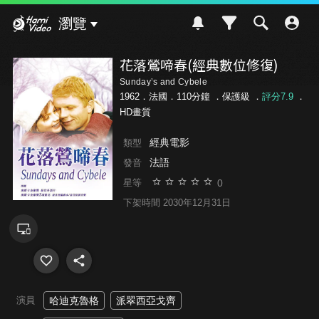
Hami Video
瀏覽
花落鶯啼春(經典數位修復)
Sunday’s and Cybele
1962．法國．110分鐘 ．
保護級
．
評分7.9
．
HD畫質
經典電影
類型
法語
發音
0
星等
下架時間 2030年12月31日
演員
哈迪克魯格
派翠西亞戈齊