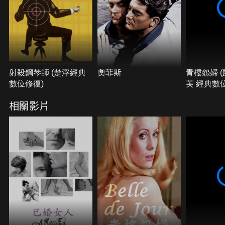
射殺鋼琴師 (楚浮經典
奧菲斯
青樓怨婦 
數位修復)
芙 經典數
相關影片