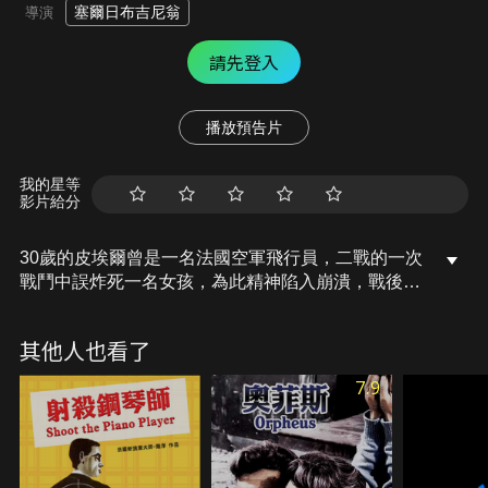
塞爾日布吉尼翁
導演
請先登入
播放預告片
我的星等
影片給分
30歲的皮埃爾曾是一名法國空軍飛行員，二戰的一次
戰鬥中誤炸死一名女孩，為此精神陷入崩潰，戰後，
他長期處於負罪自責和失去記憶的痛苦中生活。某
天，他遇見一位被父親遺棄在修道院的12歲女孩，而
其他人也看了
他彷彿感覺這個女孩就是自己誤炸的那名女孩。出於
自我的補償心理，他冒名女孩的父親，每個星期日都
7.9
帶著女孩到塞納河畔玩耍。漸漸地兩人之間的情誼產
生情愫…