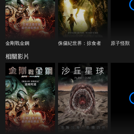
金剛戰金鋼
侏儸紀世界：掠食者
原子怪獸
相關影片