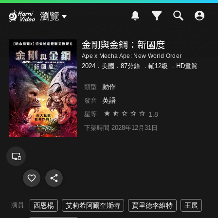
Hami Video
瀏覽
金剛與金鋼：新國度
Ape x Mecha Ape: New World Order
2024．美國．87分鐘 ．
輔12級
．HD畫質
動作
類型
英語
發音
1.8
星等
下架時間 2028年12月31日
演員
西恩楊
艾莉希阿爾奎斯特
賈里德李維特
王展