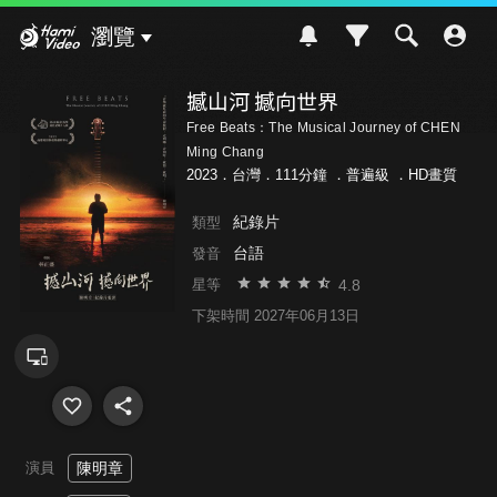
Hami Video
瀏覽
撼山河 撼向世界
Free Beats：The Musical Journey of CHEN
Ming Chang
2023．台灣．111分鐘 ．
普遍級
．HD畫質
紀錄片
類型
台語
發音
4.8
星等
下架時間 2027年06月13日
演員
陳明章