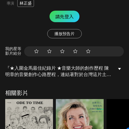
林正盛
導演
請先登入
播放預告片
我的星等
影片給分
『★入圍金馬最佳紀錄片 ★音樂大師的創作歷程 陳
明章的音樂創作心路歷程，連結著對於台灣這片土地
的共同記憶』陳明章，年輕時接觸西洋音樂，拿著一
把吉他自學自彈唱著，在當時戒嚴封閉的社會風氣
相關影片
中，他感受到快樂與自由，立志成為音樂人。後來，
遇見了陳達的月琴吟唱，決定回頭踏尋台灣土地，認
識這塊土地傳唱的歌謠樂音，於是環台拜師學藝傳統
戲曲音樂，融會貫通於創作上，寫出了許多屬於台灣
自己的音樂與故事…