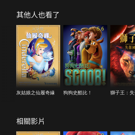
其他人也看了
5.6
灰姑娘之仙履奇緣
狗狗史酷比！
獅子王：失
相關影片