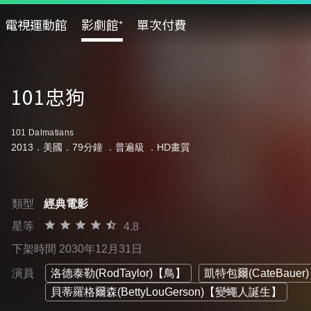
電視運動館
影劇館⁺
單次付費
101忠狗
101 Dalmatians
2013．美國．79分鐘 ．
普遍級
．HD畫質
類型
經典電影
星等
4.8
下架時間 2030年12月31日
演員
洛德泰勒(RodTaylor)【鳥】
凱特包爾(CateBau
貝蒂羅格爾森(BettyLouGerson)【變蠅人誕生】