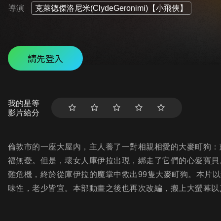
導演
克萊德傑洛尼米(ClydeGeronimi)【小飛俠】
請先登入
我的星等
影片給分
倫敦市的一座大屋內，主人養了一對相親相愛的大麥町狗：
福無憂。但是，壞女人庫伊拉出現，綁走了它們的心愛寶貝
難危機，終於從庫伊拉的魔掌中救出99隻大麥町狗。本片
味性，老少皆宜。本部動畫之後也再次改編，搬上大螢幕以