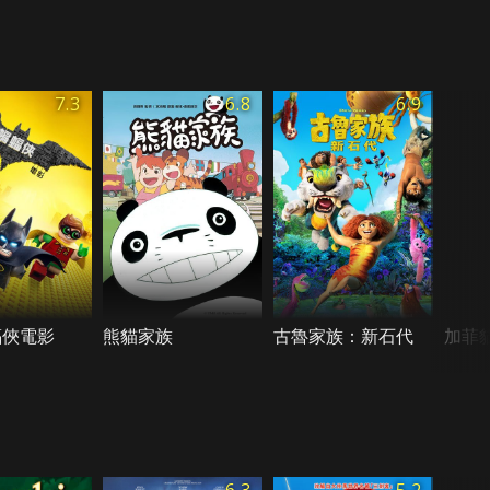
7.3
6.8
6.9
蝠俠電影
熊貓家族
古魯家族：新石代
加菲