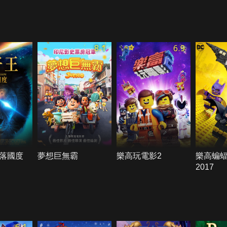
8.1
6.9
落國度
夢想巨無霸
樂高玩電影2
樂高蝙
2017