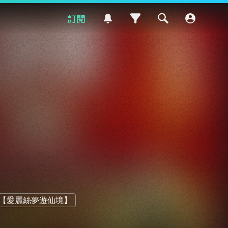
訂閱
er)【愛麗絲夢遊仙境】