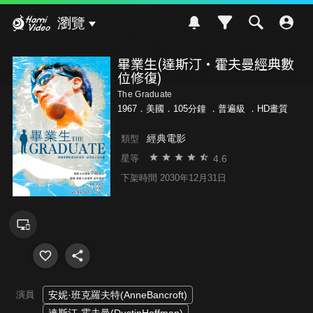
Hami Video
瀏覽
畢業生(達斯汀·霍夫曼經典數
位修復)
The Graduate
1967．美國．105分鐘 ．
普遍級
．HD畫質
經典電影
類型
4.6
星等
下架時間 2030年12月31日
演員
安妮·班克羅夫特(AnneBancroft)