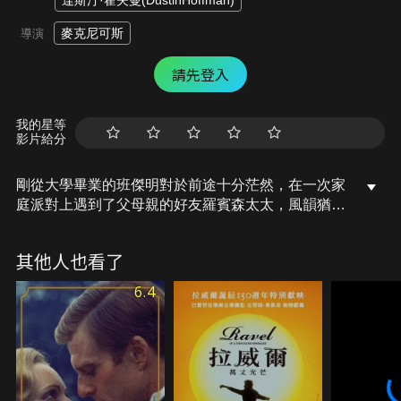
達斯汀·霍夫曼(DustinHoffman)
麥克尼可斯
導演
請先登入
我的星等
影片給分
剛從大學畢業的班傑明對於前途十分茫然，在一次家
庭派對上遇到了父母親的好友羅賓森太太，風韻猶存
的羅賓森太太要求班傑明送她回家，藉此機會引誘青
澀害羞的班傑明發生關係。一墮落就是好幾個月，然
其他人也看了
而班傑明的父母親卻想要撮合羅賓森夫婦的女兒伊琳
因而被逼迫班與伊琳約會，沒想到班卻被她的純真青
6.4
春深深吸引，因而對伊琳吐露愛意，甚至坦承與一名
已婚婦人發生關係，而羅賓森太太要求班傑明不准再
見她的女兒情急之下，班傑明對伊琳坦承那名婦人其
實就是她母親時，晴天霹靂，伊琳簡直無法置信，她
在傷心之際離開了班，且倉促同意了另一個人。