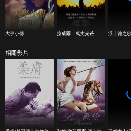
大亨小傳
拉威爾：萬丈光芒
浮士德之
相關影片
7.7