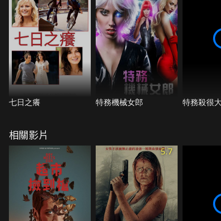
七日之癢
特務機械女郎
特務殺很
相關影片
5.7