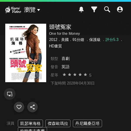
Hami Video
瀏覽
頭號冤家
One for the Money
2012．美國．91分鐘 ．
保護級
．
評分5.3
．
HD畫質
喜劇
類型
英語
發音
5
星等
下架時間 2028年04月30日
演員
凱瑟琳海格
傑森歐瑪拉
丹尼爾桑亞塔