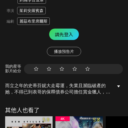
約翰李古查摩
茱莉安羅賓森
導演
麗茲布里席爾斯
編劇
請先登入
播放預告片
我的星等
影片給分
而立之年的史蒂芬妮大走霉運，失業且瀕臨破產的
她，不得已到表哥的保釋債券公司擔任賞金獵人，急
需用錢的她接下公司最大的案子：謀殺嫌疑通緝犯喬
莫瑞利，沒想到這人就是高中時讓她心碎的渾蛋！史
其他人也看了
蒂芬妮被捲入謀殺、謊言的漩渦中，更令她頭痛的
是，在追殺喬莫瑞利的路上，飛舞著令人臉紅的粉紅
5.9
5.8
色泡泡…