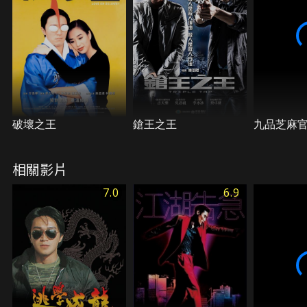
破壞之王
鎗王之王
九品芝麻
相關影片
7.0
6.9