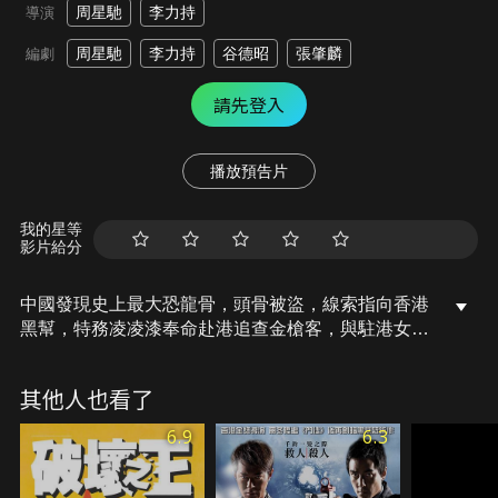
周星馳
李力持
導演
周星馳
李力持
谷德昭
張肇麟
編劇
請先登入
播放預告片
我的星等
影片給分
中國發現史上最大恐龍骨，頭骨被盜，線索指向香港
黑幫，特務凌凌漆奉命赴港追查金槍客，與駐港女特
務琴合作，琴性格冷漠，凌凌漆卻屢次逗她，二人關
係逐漸拉近，查案途中遇商場劫案，線人被殺，凌凌
其他人也看了
漆出手制敵，其後潛入富商派對時突發槍擊，富商身
亡，凌凌漆亦中彈，竟發現子彈來自琴的槍，開始懷
6.9
6.3
疑她的身份。