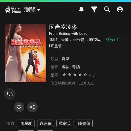
Hami Video
瀏覽
國產凌凌漆
From Beijing with Love
1994．香港．83分鐘 ．
輔12級
．
評分7.1
．
HD畫質
喜劇
類型
國語, 粵語
發音
4.7
星等
下架時間 2034年12月31日
演員
周星馳
袁詠儀
羅家英
陳寶蓮