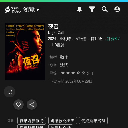
Hami Video
瀏覽
夜召
Night Call
2024．比利時．97分鐘 ．
輔12級
．
評分6.7
．HD畫質
動作
類型
法語
發音
3.8
星等
下架時間 2032年06月29日
演員
喬納森費爾特
娜塔莎克里夫
喬納斯布洛凱