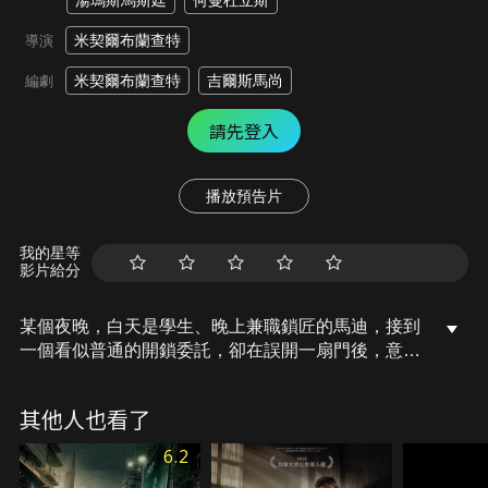
湯瑪斯馬斯廷
何曼杜立斯
米契爾布蘭查特
導演
米契爾布蘭查特
吉爾斯馬尚
編劇
請先登入
播放預告片
我的星等
影片給分
某個夜晚，白天是學生、晚上兼職鎖匠的馬迪，接到
一個看似普通的開鎖委託，卻在誤開一扇門後，意外
捲入黑幫的陰謀，一筆消失的錢，讓他瞬間從無辜路
人變成警方與黑幫雙方追捕的嫌疑人，在這座充斥暴
其他人也看了
力的城市中，他只有一晚的時間洗清自己的嫌疑，釐
清真相，並找到背叛他的女子克萊兒。
6.2