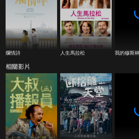
爛情詩
人生馬拉松
我的穆斯
相關影片