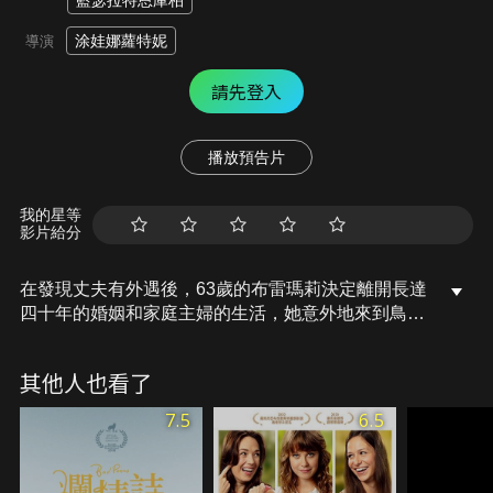
藍瑟拉特恩庫柏
涂娃娜蘿特妮
導演
請先登入
播放預告片
我的星等
影片給分
在發現丈夫有外遇後，63歲的布雷瑪莉決定離開長達
四十年的婚姻和家庭主婦的生活，她意外地來到鳥不
生蛋的小鎮博格，為了養活自己她找到了鎮上的工
作，也是博格鎮唯一的職缺——足球教練。
其他人也看了
7.5
6.5