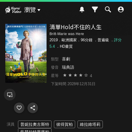
Hami Video
瀏覽
清單Hold不住的人生
Britt-Marie was Here
2019．歐洲國家．96分鐘 ．
普遍級
．
評分
5.4
．HD畫質
喜劇
類型
瑞典語
發音
4
星等
下架時間 2028年12月31日
演員
普妮拉奧古斯特
彼得賀柏
維拉維塔莉