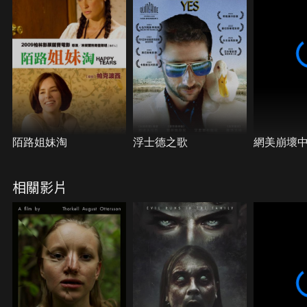
陌路姐妹淘
浮士德之歌
網美崩壞
相關影片