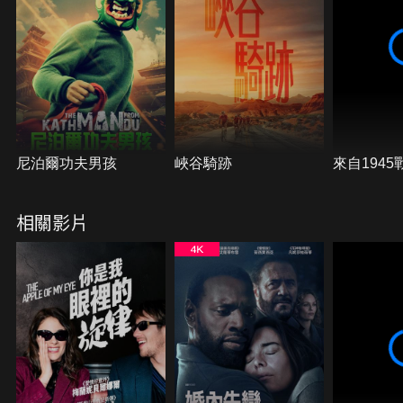
尼泊爾功夫男孩
峽谷騎跡
來自194
相關影片