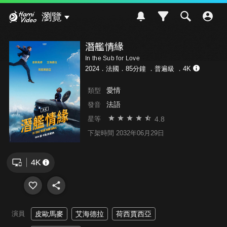
Hami Video
瀏覽
潛艦情緣
In the Sub for Love
2024．法國．85分鐘 ．
普遍級
．4K
愛情
類型
法語
發音
4.8
星等
下架時間 2032年06月29日
演員
皮歐馬麥
艾海德拉
荷西賈西亞