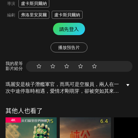
盧卡斯貝爾納
導演
弗洛里安莫爾
盧卡斯貝爾納
編劇
請先登入
播放預告片
我的星等
影片給分
瑪麗安是核子潛艦軍官，而馬可是空服員，兩人在一
次中途停靠時相遇，愛情才剛萌芽，卻被突如其來的
分離打斷，但他不肯放手，一路追隨她、緊緊黏著
她，在軍艦上，誰還有時間談戀愛啊？但就算是太平
其他人也看了
洋也無法阻止他的腳步，北極海也無法讓他退卻，兩
人如此深愛彼此時，這個世界又怎麼會大得讓他們分
7.5
6.4
開呢……