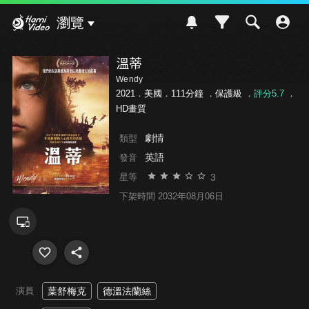
Hami Video
瀏覽
溫蒂
Wendy
2021．美國．111分鐘 ．
保護級
．
評分5.7
．
HD畫質
劇情
類型
英語
發音
3
星等
下架時間 2032年08月06日
演員
葉舒梅克
德溫法蘭絲