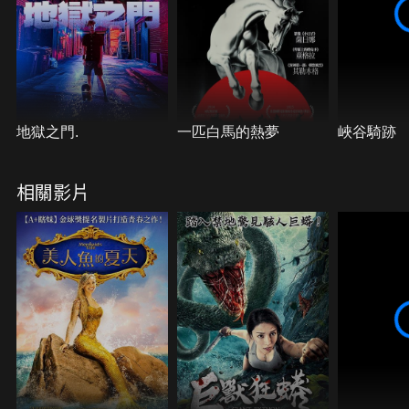
地獄之門.
一匹白馬的熱夢
峽谷騎跡
相關影片