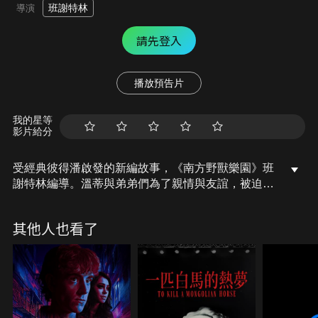
班謝特林
導演
請先登入
播放預告片
我的星等
影片給分
受經典彼得潘啟發的新編故事，《南方野獸樂園》班
謝特林編導。溫蒂與弟弟們為了親情與友誼，被迫與
危險大人對抗，迷失在一個神秘島嶼，她必須奮力拯
救家人和自己年輕快樂的靈魂。從火車車頂奔跑、古
其他人也看了
老沈船、水下洞窟、海洋生物等這些用生命淬煉出的
故事，前所未見的冒險就此揭開序幕，是部新史詩般
的探險故事。