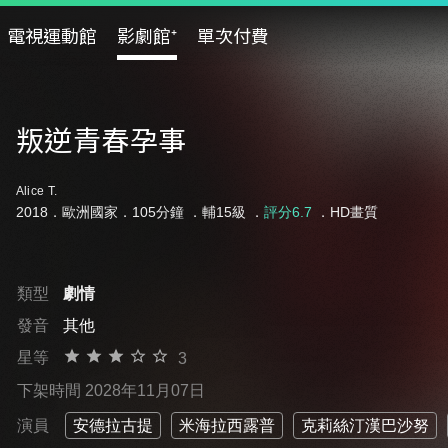
電視運動館
影劇館⁺
單次付費
叛逆青春孕事
Alice T.
2018．歐洲國家．105分鐘 ．
輔15級
．
評分6.7
．HD畫質
類型
劇情
發音
其他
星等
3
下架時間 2028年11月07日
演員
安德拉古提
米海拉西露普
克莉絲汀漢巴沙努