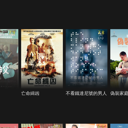
7.9
7.8
亡命緝凶
不看鐵達尼號的男人
偽裝家
5.7
6.1