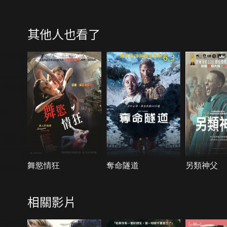
其他人也看了
6.3
舞慾情狂
奪命隧道
另類神父
相關影片