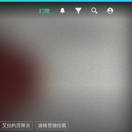
訂閱
艾拉約涅斯古
波格登德拉凱