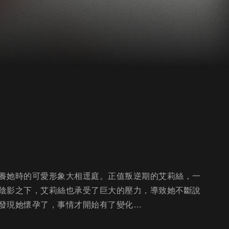
養她時的可愛形象大相逕庭。正值叛逆期的艾莉絲，一
陰影之下，艾莉絲也承受了巨大的壓力，導致她不斷說
發現她懷孕了，事情才開始有了變化…