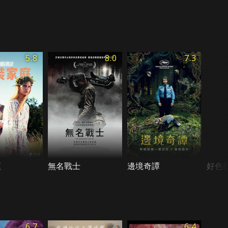
5.8
8.0
7.3
庭
無名戰士
邊境奇譚
好色
6.7
6.4