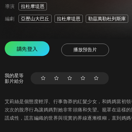
導演
拉杜摩堤恩
編劇
亞歷山大巴丘
拉杜摩堤恩
勒茲萬勒杜列斯庫
請先登入
播放預告片
我的星等
影片給分
艾莉絲是個態度輕浮、行事魯莽的紅髮少女，和媽媽當初領
次次的脫序行為讓媽媽對她非常頭痛和失望。籠罩在這樣的
謊成性，謊言編織的世界與現實的界線逐漸模糊，直到媽媽