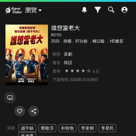
Hami Video
瀏覽
誰想當老大
BOSS
2025．韓國．97分鐘 ．
輔12級
．HD畫質
喜劇
類型
韓語
發音
4.0
星等
下架時間 2032年10月08日
演員
趙宇鎮
鄭敬淏
朴智煥
李奎炯
李星民