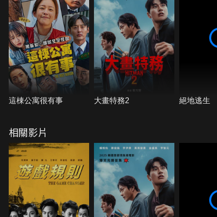
這棟公寓很有事
大畫特務2
絕地逃生
相關影片