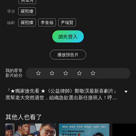
吳達秀
羅熙燦
導演
羅熙燦
李奎福
尹瑞賢
編劇
請先登入
播放預告片
我的星等
影片給分
『★獨家搶先看 ★《公益律師》鄭敬淏最新喜劇片』
黑幫老大突然過世，組織急欲選出新任接班人！呼聲
最高的純泰，一心只想當中華餐廳主廚，與家人平凡
度日。曾是組織中的狠角色強表，如今出獄後只想跳
其他人也看了
探戈、遠離江湖。兩位最有機會的接班人都想落跑，
唯一真正想當老大的三把手板虎，卻沒人把他當一回
事。究竟這場失控的接班人大戰，誰會成為老大？