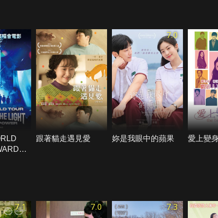
7.0
ORLD
跟著貓走遇見愛
妳是我眼中的蘋果
愛上變
WARDS
T：WILL
 IN
7.1
7.0
7.3