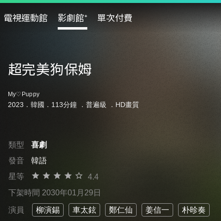
電視運動館
影劇館⁺
單次付費
超完美狗保姆
My♡Puppy
2023．韓國．113分鐘 ．
普遍級
．HD畫質
類型
喜劇
發音
韓語
星等
4.4
下架時間 2030年01月29日
演員
柳演錫
車太鉉
鄭仁仙
姜信一
朴昣奏