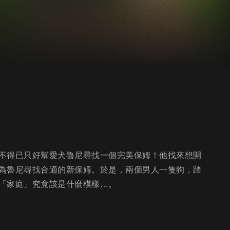
不得已只好幫愛犬魯尼尋找一個完美保姆！他找來想開
為魯尼尋找合適的新保姆。於是，兩個男人一隻狗，踏
「家庭」究竟該是什麼模樣…。