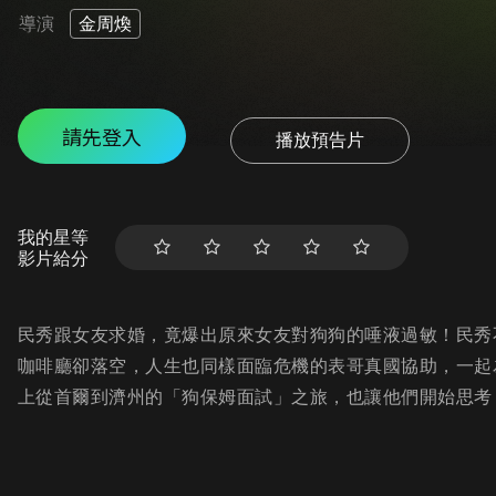
導演
金周煥
請先登入
播放預告片
我的星等
影片給分
民秀跟女友求婚，竟爆出原來女友對狗狗的唾液過敏！民秀
咖啡廳卻落空，人生也同樣面臨危機的表哥真國協助，一起
上從首爾到濟州的「狗保姆面試」之旅，也讓他們開始思考