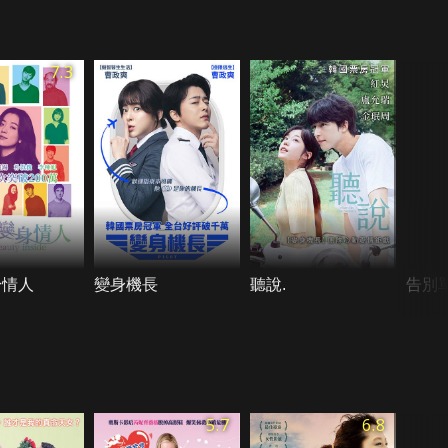
7.3
身情人
變身機長
聽說.
告別
5.7
6.8