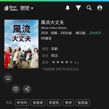
Hami Video
瀏覽
風流大丈夫
What A Man Wants
2018．韓國．100分鐘 ．
輔15級
．
評分6.8
．
HD畫質
喜劇
類型
韓語
發音
4.1
星等
下架時間 2027年12月31日
演員
申河均
宋智孝
李星民
李伊
張英南