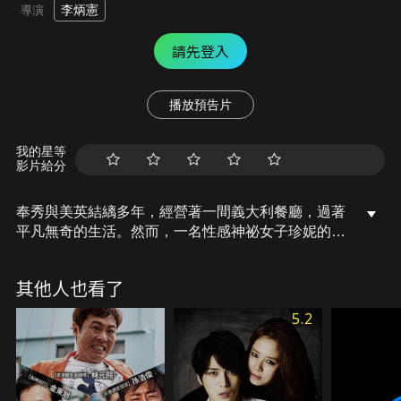
李炳憲
導演
請先登入
播放預告片
我的星等
影片給分
奉秀與美英結縭多年，經營著一間義大利餐廳，過著
平凡無奇的生活。然而，一名性感神祕女子珍妮的出
現，將帶領奉秀進入「晚風」的世界，「妻管嚴」的
奉秀是否將就此陷入外遇風暴？！
其他人也看了
5.2