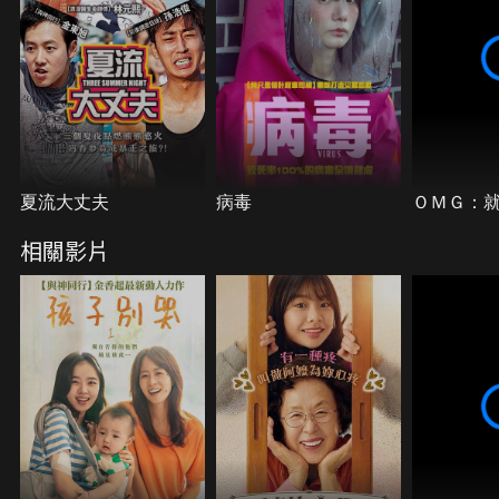
夏流大丈夫
病毒
ＯＭＧ：
相關影片