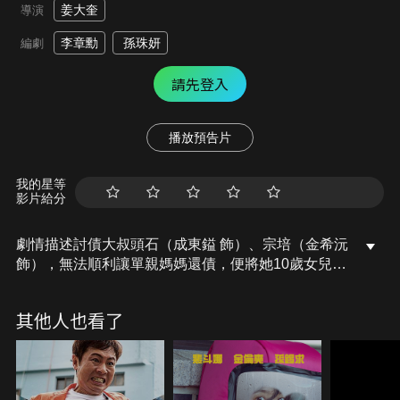
姜大奎
導演
李章勳
孫珠妍
編劇
請先登入
播放預告片
我的星等
影片給分
劇情描述討債大叔頭石（成東鎰 飾）、宗培（金希沅
飾），無法順利讓單親媽媽還債，便將她10歲女兒承
怡（朴昭怡／河智苑 飾）當作「擔保品」帶走！然
而，當他們發現單親媽媽因非法移民被遣送，逼不得
其他人也看了
以只好照料被遺棄的承怡。從這一天起，擔保品成了
「寶貝」，展開一場養成萌孩的溫馨催淚之旅！