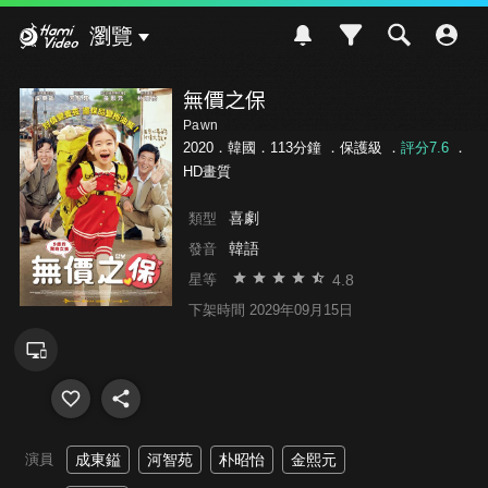
Hami Video
瀏覽
無價之保
Pawn
2020．韓國．113分鐘 ．
保護級
．
評分7.6
．
HD畫質
喜劇
類型
韓語
發音
4.8
星等
下架時間 2029年09月15日
演員
成東鎰
河智苑
朴昭怡
金熙元