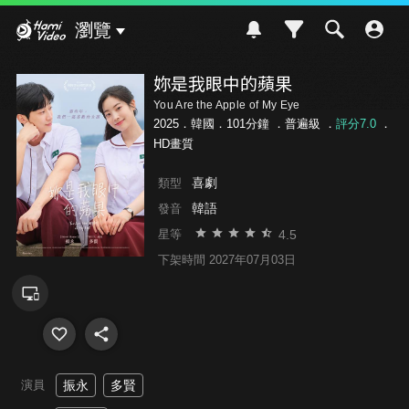
Hami Video
瀏覽
妳是我眼中的蘋果
You Are the Apple of My Eye
2025．韓國．101分鐘 ．
普遍級
．
評分7.0
．
HD畫質
喜劇
類型
韓語
發音
4.5
星等
下架時間 2027年07月03日
演員
振永
多賢