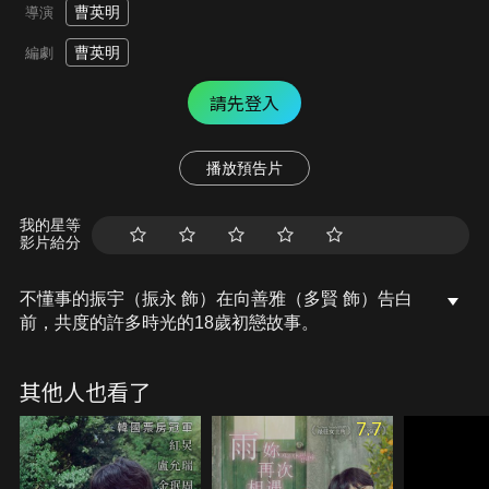
曹英明
導演
曹英明
編劇
請先登入
播放預告片
我的星等
影片給分
不懂事的振宇（振永 飾）在向善雅（多賢 飾）告白
前，共度的許多時光的18歲初戀故事。
其他人也看了
7.7