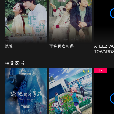
聽說.
雨妳再次相遇
ATEEZ W
TOWARDS
LIGHT：WI
相關影片
POWER I
5.9