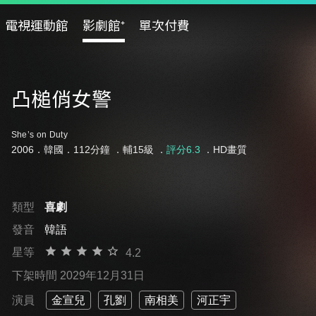
電視運動館
影劇館⁺
單次付費
凸槌俏女警
She’s on Duty
2006．韓國．112分鐘 ．
輔15級
．
評分6.3
．HD畫質
類型
喜劇
發音
韓語
星等
4.2
下架時間 2029年12月31日
演員
金宣兒
孔劉
南相美
河正宇