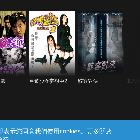
5.4
美麗
弓道少女妄想中2
駭客對決
非常
示您同意我們使用cookies。更多關於