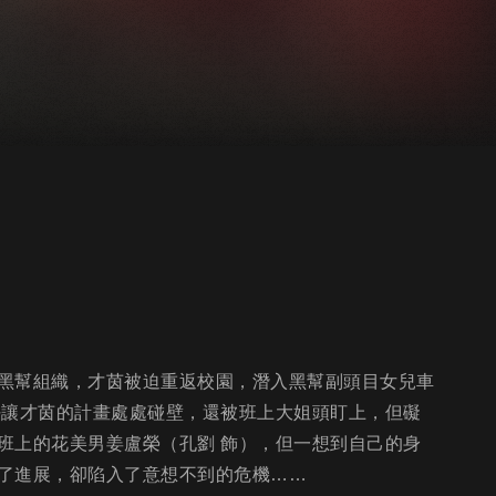
黑幫組織，才茵被迫重返校園，潛入黑幫副頭目女兒車
熙讓才茵的計畫處處碰壁，還被班上大姐頭盯上，但礙
班上的花美男姜盧榮（孔劉 飾），但一想到自己的身
了進展，卻陷入了意想不到的危機……