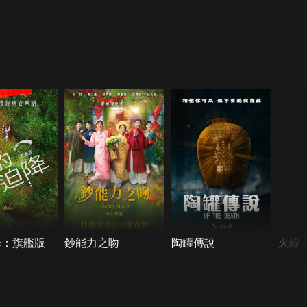
降：旗艦版
鈔能力之吻
陶罐傳說
火線