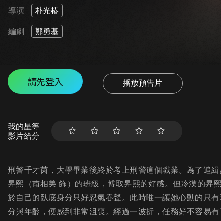
導演
朴光椿
編劇
鄭勇基
請先登入
播放預告片
我的星等
影片給分
刑警千才茵，大學畢業後終於考上刑警這個職業。為了追緝
昇熙（南相美 飾）的班級，博取昇熙的好感。但冷漠的昇
於自己的臥底身分只好忍氣吞聲。此時唯一讓她心動的只有
分與年齡，便感到非常沮喪。經過一波折，任務好不容易有