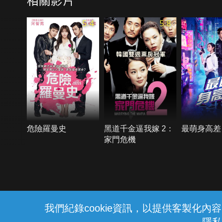
5.4
5.8
危險羅曼史
黑道千金逼我嫁 2：
最萌身高差
家門危機
{{notifyMsg}}
我們紀錄cookie資訊，以提供客製化