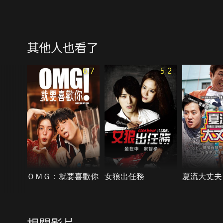
其他人也看了
6.7
5.2
ＯＭＧ：就要喜歡你
女狼出任務
夏流大丈夫
相關影片