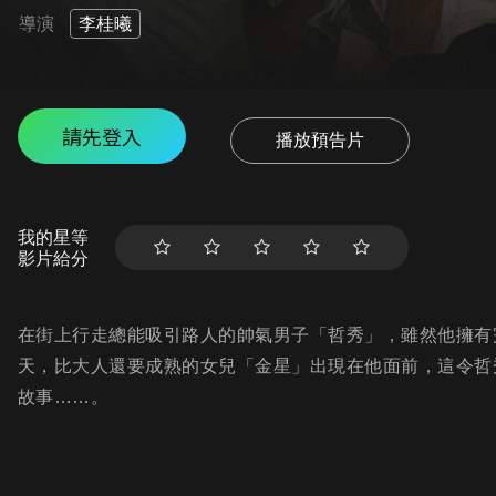
導演
李桂曦
請先登入
播放預告片
我的星等
影片給分
在街上行走總能吸引路人的帥氣男子「哲秀」，雖然他擁有
天，比大人還要成熟的女兒「金星」出現在他面前，這令哲
故事……。