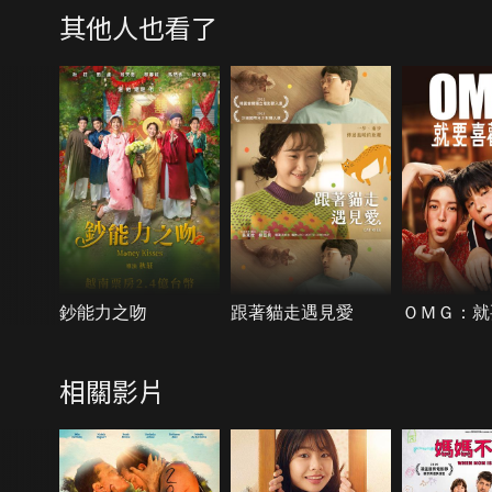
其他人也看了
鈔能力之吻
跟著貓走遇見愛
ＯＭＧ：就
相關影片