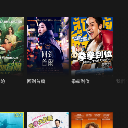
7.1
冒險
回到首爾
拳拳到位
我們
8.0