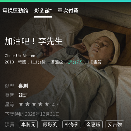
電視運動館
影劇館⁺
單次付費
加油吧！李先生
Cheer Up, Mr. Lee
2019．韓國．111分鐘 ．
普遍級
．
評分7.5
．HD畫質
類型
喜劇
發音
韓語
星等
4.7
下架時間 2028年12月31日
演員
車勝元
嚴彩英
朴海俊
金惠鈺
安吉強