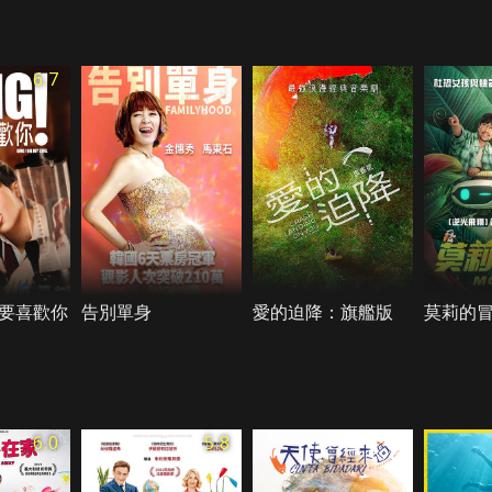
6.7
要喜歡你
告別單身
愛的迫降：旗艦版
莫莉的
6.0
5.8