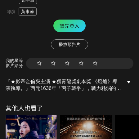
趙宇鎮
黃東赫
導演
請先登入
播放預告片
我的星等
影片給分
『★影帝金倫奭主演 ★獲青龍獎劇本獎 《熔爐》導
演執導。』西元1636年「丙子戰爭」，戰力耗弱的仁
祖大王不敵侵襲，準備逃往南漢山城避難。清朝提出
停戰條件，要求朝鮮交出世子作為人質，才能停止戰
其他人也看了
爭。國家的命運被關在了孤立無援的南漢山城中，背
負著國家存亡的仁祖大王，到底要怎麼做才能拯救人
7.1
民，這次他必須在親情與大義之間，做出攸關性命與
國家未來的重大決策……