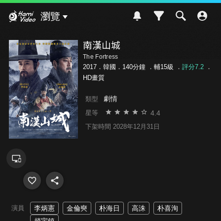
Hami Video
瀏覽
南漢山城
The Fortress
2017．韓國．140分鐘 ．
輔15級
．
評分7.2
．
HD畫質
劇情
類型
4.4
星等
下架時間 2028年12月31日
演員
李炳憲
金倫奭
朴海日
高洙
朴喜洵