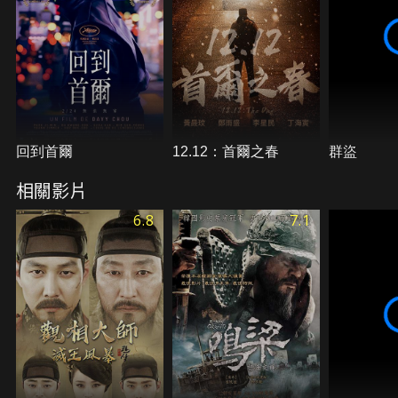
回到首爾
12.12：首爾之春
群盜
相關影片
6.8
7.1