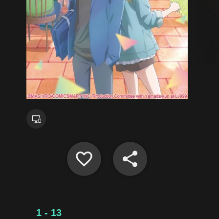
1 - 13