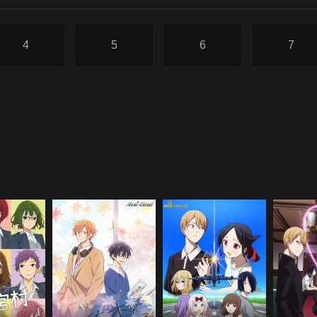
4
5
6
7