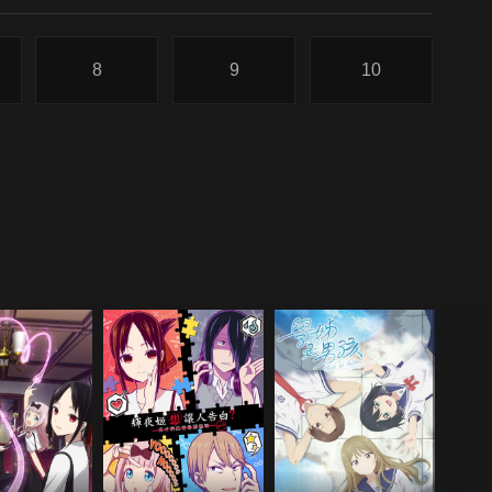
8
9
10