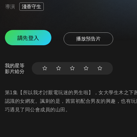
導演
淺香守生
請先登入
播放預告片
我的星等
影片給分
第1集【所以我才討厭電玩迷的男生啦】，女大學生木之下
認識的女網友。諷刺的是，茜當初配合男友的興趣，也有玩
巧遇見了同公會成員的山田。