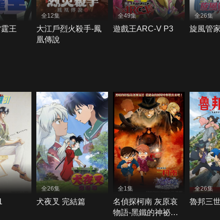
全12集
全49集
全26集
雷霆王
大江戶烈火殺手-鳳
遊戲王ARC-V P3
旋風管家
凰傳說
全26集
全1集
全26集
1
犬夜叉 完結篇
名偵探柯南 灰原哀
魯邦三世 
物語-黑鐵的神祕列