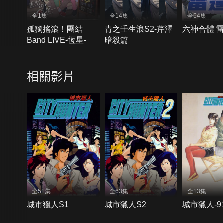
全1集
全14集
全64集
孤獨搖滾！團結
青之壬生浪S2-芹澤
六神合體 
Band LIVE-恆星-
暗殺篇
相關影片
全51集
全63集
全13集
城市獵人S1
城市獵人S2
城市獵人-9