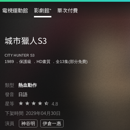
電視運動館
影劇館⁺
單次付費
城市獵人S3
CITY HUNTER S3
1989 ．
保護級
．HD畫質 ．全13集(部分免費)
類型
熱血動作
發音
日語
星等
4.8
下架時間
2029年04月30日
演員
神谷明
伊倉一惠