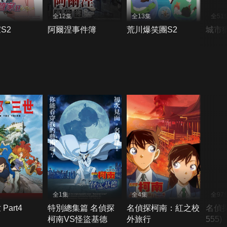
全12集
全13集
全51
S2
阿爾涅事件簿
荒川爆笑團S2
城市獵
全1集
全4集
全97
Part4
特別總集篇 名偵探
名偵探柯南：紅之校
名偵探
柯南VS怪盜基德
外旅行
555)