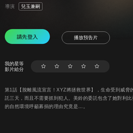
導演
兒玉兼嗣
請先登入
播放預告片
我的星等
影片給分
第1話【脫離風流宣言！XYZ將拯救世界】，生命受到威
託三天，而且不需要抓到犯人。美鈴的委託包含了她對利比
的自然環境呼籲募捐的理由究竟是…。