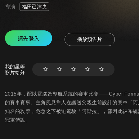
導演
福田己津央
請先登入
播放預告片
我的星等
影片給分
2015年，配以電腦為導航系統的賽車比賽——Cyber For
的賽車賽事。主角風見隼人在護送父親生前設計的賽車「阿斯
知名的攻擊，危急之下被迫駕駛「阿斯拉」，卻因此被系統
冠軍傳說。