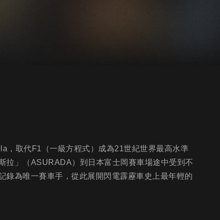
mula，取代F1（一級方程式）成為21世紀世界最高水準
拉」（ASURADA）到日本富士岡賽車場途中受到不
記錄為唯一賽車手，從此展開閃電霹靂車史上最年輕的