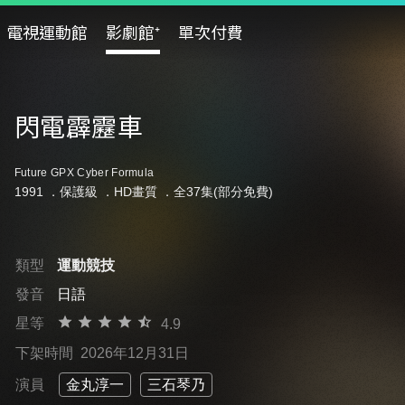
電視運動館
影劇館⁺
單次付費
閃電霹靂車
Future GPX Cyber Formula
1991 ．
保護級
．HD畫質 ．全37集(部分免費)
類型
運動競技
發音
日語
星等
4.9
下架時間
2026年12月31日
演員
金丸淳一
三石琴乃