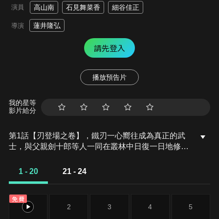
演員
高山南
石見舞菜香
細谷佳正
蓮井隆弘
導演
請先登入
播放預告片
我的星等
影片給分
第1話【刃登場之卷】，鐵刃一心嚮往成為真正的武
士，與父親劍十郎等人一同在叢林中日復一日地修
鍊。某天，父子倆和在叢林裡遇見的老虎——影虎一
起回到日本，並開始寄住在父親的好友——峰的家
1 - 20
21 - 24
中。
免費
1
2
3
4
5