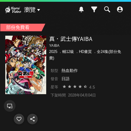
Hami Video
瀏覽
部份免費看
真．武士傳YAIBA
YAIBA
2025 ．
輔12級
．HD畫質 ．全24集(部分免
費)
熱血動作
類型
日語
發音
4.5
星等
下架時間
2028年04月04日