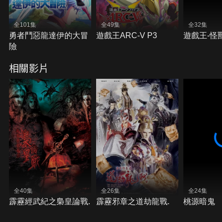
全101集
全49集
全32集
勇者鬥惡龍達伊的大冒
遊戲王ARC-V P3
遊戲王-怪
險
相關影片
全40集
全26集
全24集
霹靂經武紀之梟皇論戰.
霹靂邪章之道劫龍戰.
桃源暗鬼