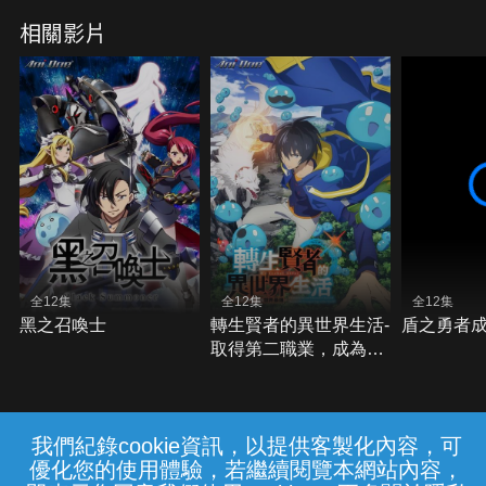
相關影片
全12集
全12集
全12集
黑之召喚士
轉生賢者的異世界生活-
盾之勇者成
取得第二職業，成為世
界最強
我們紀錄cookie資訊，以提供客製化內容，可
{{notifyMsg}}
優化您的使用體驗，若繼續閱覽本網站內容，
常見問題
線上客服
服務條款
隱私權保護