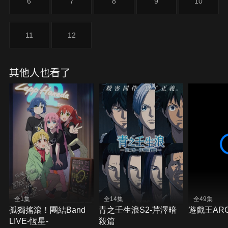
6
7
8
9
10
11
12
其他人也看了
全1集
全14集
全49集
孤獨搖滾！團結Band
青之壬生浪S2-芹澤暗
遊戲王ARC
LIVE-恆星-
殺篇