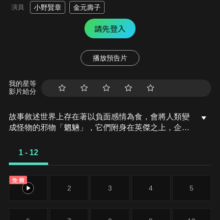
演員
小野賢章
金元壽子
請先登入
播放預告片
我的星等
影片給分
故事敘述世界上存在著以負面感情為食，會將人類變
成怪物的邪物「魍魎」，它們附身在英傑之上，企圖
延長亂世來毀滅世界。而為了保護世界的秩序，仙界
組織「天元」召集了狩獵魍魎的部隊「魎狩六隊」，
1 - 12
而主角應幾、小靈、洵喬、丁研等人將成為新一批
「魎狩六隊」的成員，並在這混亂的時代中完成斬妖
免費
除魔的使命。
1
2
3
4
5