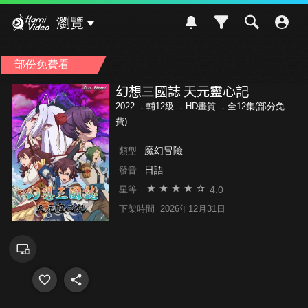
Hami Video
瀏覽
部份免費看
幻想三國誌 天元靈心記
2022 ．
輔12級
．HD畫質 ．全12集(部分免
費)
魔幻冒險
類型
日語
發音
4.0
星等
下架時間
2026年12月31日