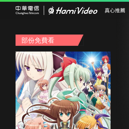
Hami Video
真心推薦
部份免費看