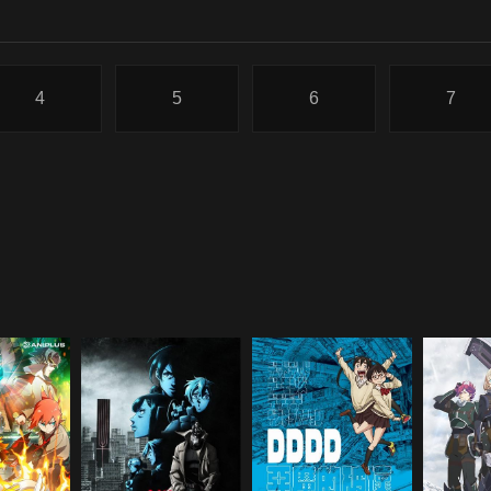
4
5
6
7