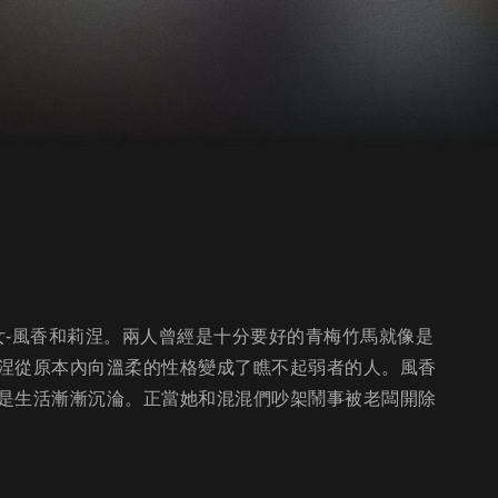
少女-風香和莉涅。兩人曾經是十分要好的青梅竹馬就像是
涅從原本內向溫柔的性格變成了瞧不起弱者的人。風香
是生活漸漸沉淪。正當她和混混們吵架鬧事被老闆開除