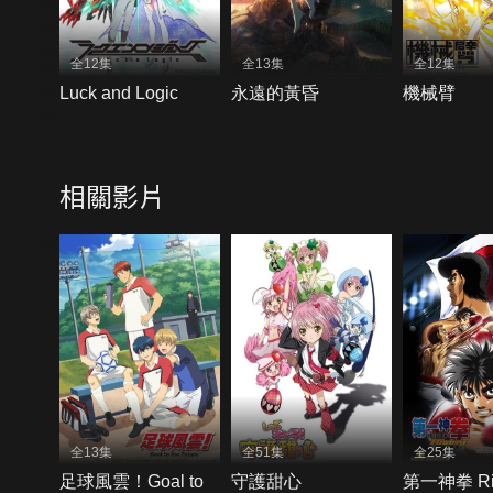
全12集
全13集
全12集
Luck and Logic
永遠的黃昏
機械臂
相關影片
全13集
全51集
全25集
足球風雲！Goal to
守護甜心
第一神拳 Ri