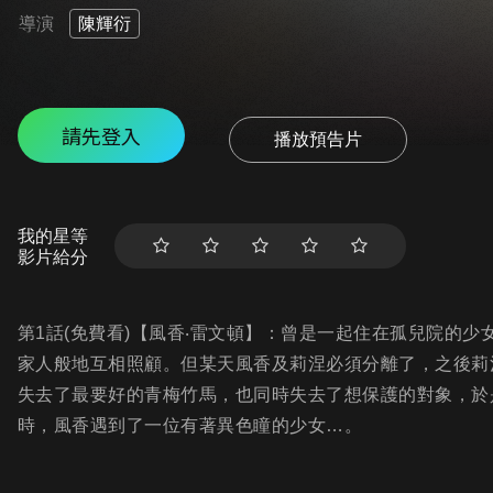
導演
陳輝衍
請先登入
播放預告片
我的星等
影片給分
第1話(免費看)【風香‧雷文頓】：曾是一起住在孤兒院的
家人般地互相照顧。但某天風香及莉涅必須分離了，之後莉
失去了最要好的青梅竹馬，也同時失去了想保護的對象，於
時，風香遇到了一位有著異色瞳的少女…。