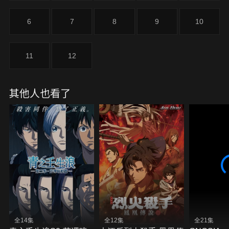
求，而優姬也以意想不到的形式介入了這件事。
6
7
8
9
10
11
12
其他人也看了
全14集
全12集
全21集