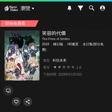
Hami Video
瀏覽
部份免費看
笑容的代價
The Price of Smiles
2019 ．
輔12級
．HD畫質 ．全12集(部分免
費)
科技未來
類型
1.8
星等
下架時間
2029年01月03日