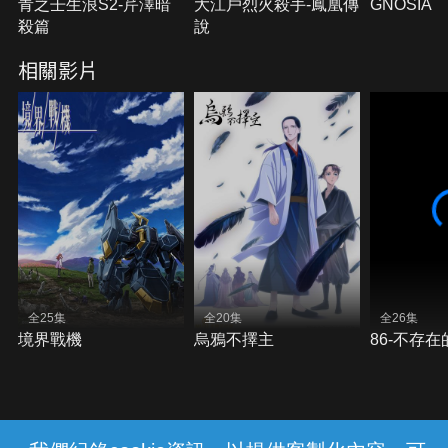
青之壬生浪S2-芹澤暗
大江戶烈火殺手-鳳凰傳
GNOSIA
殺篇
說
相關影片
全25集
全20集
全26集
境界戰機
烏鴉不擇主
86-不存