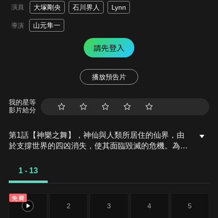
演員
大塚剛央
石川界人
Lynn
山元隼一
導演
請先登入
播放預告片
我的星等
影片給分
第1話【神樂之舞】，神仙與人類所居住的仙界，由
於支撐世界的四凶消失，使其面臨毀滅的危機。為了
解放代替眾神被人柱封印的養父白豪而成為歌士的一
葉與其使役神滇紅一同在世界中四處奔走尋找四凶。
1 - 13
由於跳舞很完美，歌卻唱得極爛，一葉因此被周遭的
人笑稱是廢物歌士。而就在某一天，一葉得知他的調
免費
教師朋友羅漢照顧過的神獸牛鬼被他的主人武夷所
1
2
3
4
5
騙……