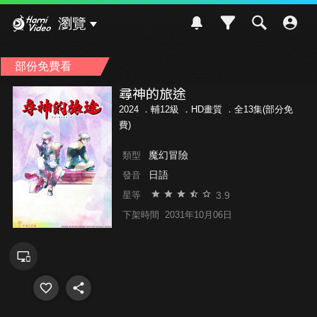
Hami Video
瀏覽
部份免費看
尋神的旅途
2024 ．
輔12級
．HD畫質 ．全13集(部分免
費)
魔幻冒險
類型
日語
發音
3.9
星等
下架時間
2031年10月06日