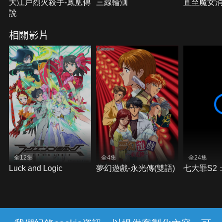
大江戶烈火殺手-鳳凰傳
三線輪洄
直至魔女
說
相關影片
全12集
全4集
全24集
Luck and Logic
夢幻遊戲-永光傳(雙語)
七大罪S2