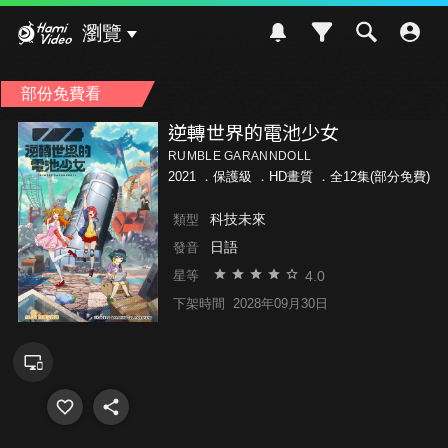
Hami Video
瀏覽
部份免費看
逆轉世界的電池少女
RUMBLE GARANNDOLL
2021 ．
保護級
．HD畫質 ．全12集(部分免費)
科技未來
類型
日語
發音
4.0
星等
下架時間
2028年09月30日