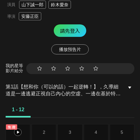
演員
山下誠一郎
鈴木愛奈
安藤正臣
導演
請先登入
播放預告片
我的星等
影片給分
第1話【想和你（可以的話）一起逆轉！】，久導細
道是一邊逃避正視自己內心的空虛、一邊在基於特例
得以從事娛樂活動的歌舞伎町中私下接客，過著還債
生活的男公關。正當他一如往常地在欺騙與被欺騙之
1 - 12
中度日時，這裡的非法活動終於遭受到真國政府的揭
發。整座城市頓時成為了違法之都，在這一旦被抓到
免費
就沒有明天可言的狀況下，細道也被逼入了窮途末路
1
2
3
4
5
之的絕境。然後，在細道面臨走投無路的危機時「逆