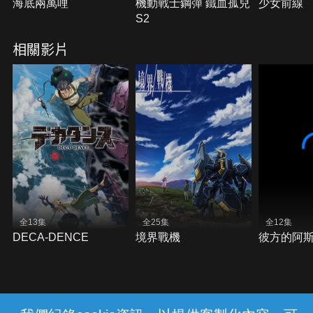
海底兩萬哩
機動戰士鋼彈 鐵血孤兒
少女前線
S2
相關影片
全13集
全25集
全12集
DECA-DENCE
境界戰機
彼方的阿