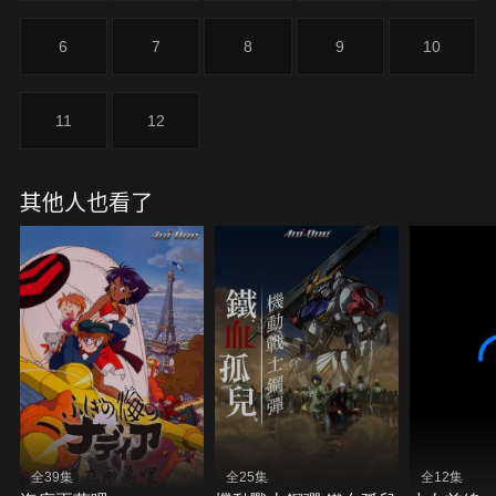
轉」局勢的，是巨大的人形兵器「伽藍人偶」！
6
7
8
9
10
11
12
其他人也看了
全39集
全25集
全12集