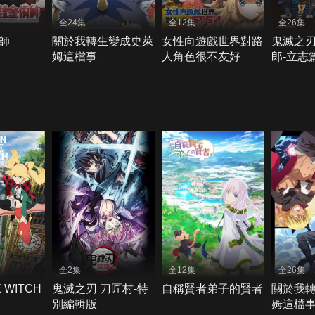
全24集
全12集
全26集
師
關於我轉生變成史萊
女性向遊戲世界對路
鬼滅之刃
姆這檔事
人角色很不友好
郎-立志
全2集
全12集
全26集
 WITCH
鬼滅之刃 刀匠村-特
自稱賢者弟子的賢者
關於我
別編輯版
姆這檔事