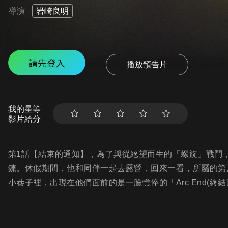
導演
岩崎良明
請先登入
播放預告片
我的星等
影片給分
第1話【結束的通知】，為了與從絕望而生的「螺旋」戰鬥，海
鍊。休假期間，他和同伴一起去露營，回來一看，所屬的第
小巷子裡，出現在他們面前的是一臉憔悴的「Arc End(