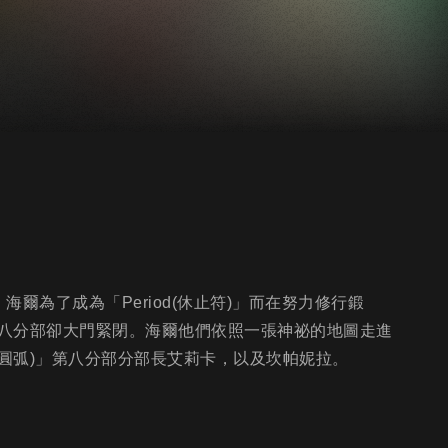
爾為了成為「Period(休止符)」而在努力修行鍛
八分部卻大門緊閉。海爾他們依照一張神祕的地圖走進
終結圓弧)」第八分部分部長艾莉卡，以及坎帕妮拉。