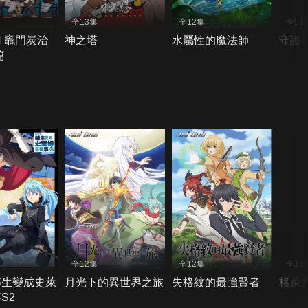
全13集
全12集
全51
 竈門炭治
神之塔
水屬性的魔法師
守護
篇
全12集
全12集
全13
轉生變成史萊
月光下的異世界之旅
失格紋的最強賢者
格萊
S2