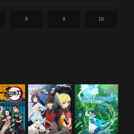
8
9
10