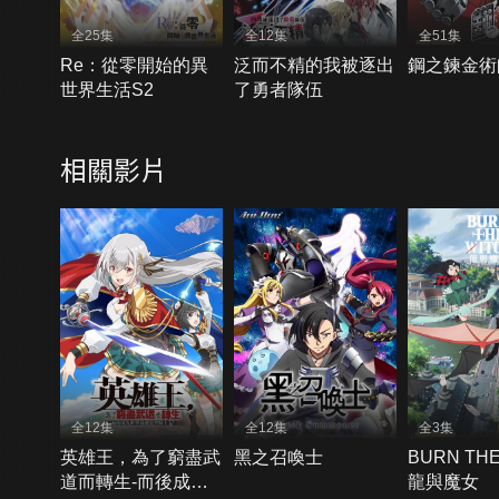
全25集
全12集
全51集
Re：從零開始的異
泛而不精的我被逐出
鋼之鍊金術
世界生活S2
了勇者隊伍
相關影片
全12集
全12集
全3集
英雄王，為了窮盡武
黑之召喚士
BURN THE
道而轉生-而後成為
龍與魔女