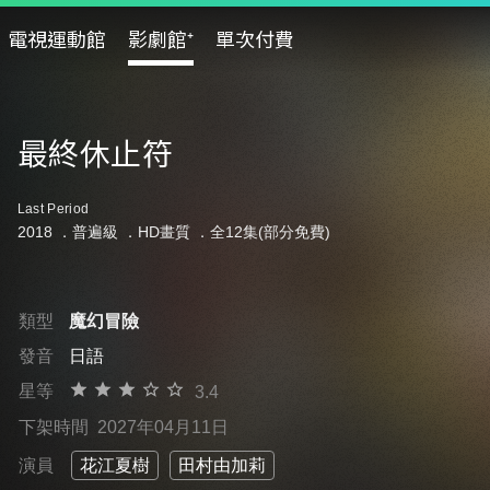
電視運動館
影劇館⁺
單次付費
最終休止符
Last Period
2018 ．
普遍級
．HD畫質 ．全12集(部分免費)
類型
魔幻冒險
發音
日語
星等
3.4
下架時間
2027年04月11日
演員
花江夏樹
田村由加莉