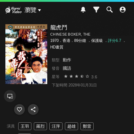
Hami Video
瀏覽
龍虎鬥
CHINESE BOXER, THE
1970．香港．89分鐘 ．
保護級
．
評分6.7
．
HD畫質
動作
類型
國語
發音
3.6
星等
下架時間 2028年01月31日
演員
王羽
羅烈
汪萍
趙雄
鄭雷