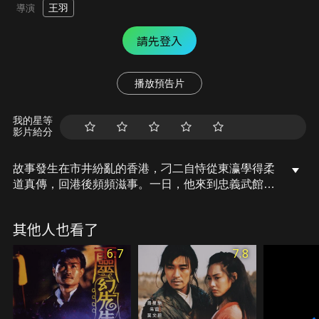
王羽
導演
請先登入
播放預告片
我的星等
影片給分
故事發生在市井紛亂的香港，刁二自恃從東瀛學得柔
道真傳，回港後頻頻滋事。一日，他來到忠義武館，
眾弟子紛紛與其交手，怎奈都不是他的對手。忍無可
忍的館主李中海率愛徒將其擊傷，轟出武館。不甘落
其他人也看了
敗的刁二搬來日本浪人北島重新殺入武館，李中海好
漢難敵四手，受致命傷慘死，徒弟雷明也被打的奄奄
6.7
7.8
一息，幸得師妹小玲相救，暫逃一劫。刁二掃清對
手，在鎮上開賭場斂財。傷愈的雷明苦練神功，決心
為師父報仇，一年後修成正果，隻身殺向賭場。交戰
中，他悉數殺死北島、刁二和前來助陣的日本劍客，