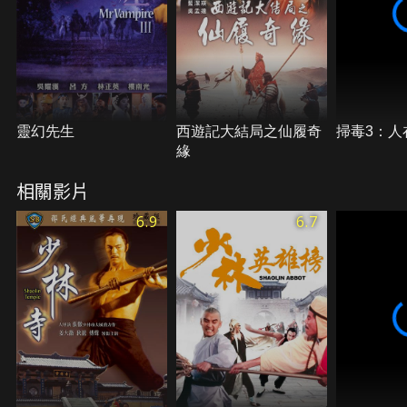
一洗往日血仇......
靈幻先生
西遊記大結局之仙履奇
掃毒3：人
緣
相關影片
6.9
6.7