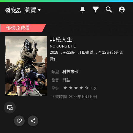
Hami Video
瀏覽
部份免費看
非槍人生
NO GUNS LIFE
2019 ．
輔12級
．HD畫質 ．全12集(部分免
費)
科技未來
類型
日語
發音
4.2
星等
下架時間
2028年10月10日