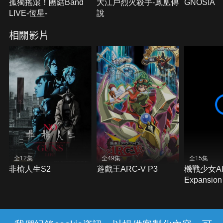
孤獨搖滾！團結Band
大江戶烈火殺手-鳳凰傳
GNOSIA
LIVE-恆星-
說
相關影片
全12集
全49集
全15集
非槍人生S2
遊戲王ARC-V P3
機戰少女Ali
Expansion