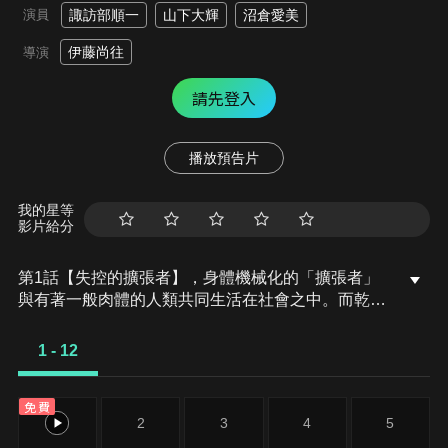
演員
諏訪部順一
山下大輝
沼倉愛美
伊藤尚往
導演
請先登入
播放預告片
我的星等
影片給分
第1話【失控的擴張者】，身體機械化的「擴張者」
與有著一般肉體的人類共同生活在社會之中。而乾十
三則是以解決擴張者引發的問題的職業「處理屋」維
生。有一天，一個全身擴張者的壯漢出現在十三面
1 - 12
前，並委託十三保護一名少年。然而，在十三在接下
委託之後，突然有一位修女出現在他眼前。修女表示
免費
少年是被人從孤兒院誘拐出去的，並要求十三將少年
1
2
3
4
5
交給她，然而…。