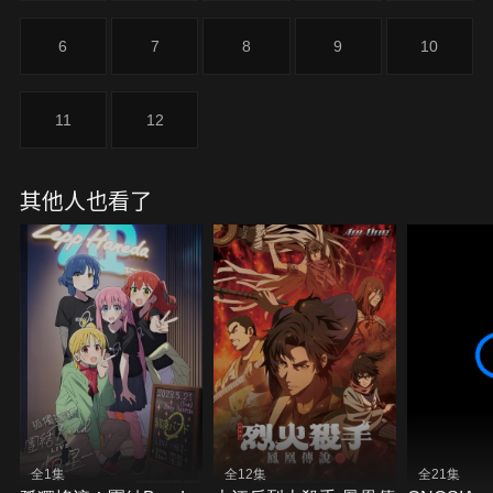
6
7
8
9
10
11
12
其他人也看了
全1集
全12集
全21集