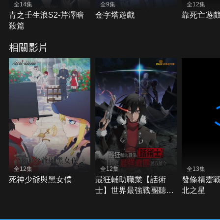
全14集
全9集
全12集
青之壬生浪S2-芹澤暗
金字塔遊戲
靠死亡遊
殺篇
相關影片
全12集
全12集
全13集
死神少爺與黑女僕
最狂輔助職業【話術
發條精靈戰
士】世界最強戰團聽我
北之星
號令