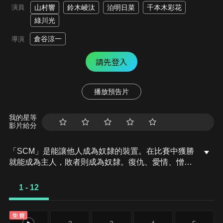
演員
山村響
鈴木崚汰
泊明日菜
千本木彩花
綠川光
倉谷涼一
導演
請先登入
播放預告片
我的星等
影片給分
「SCM」是能讓他人成為奴隸的裝置。在比賽中獲勝
就能成為主人，敗者則成為奴隸。復仇、愛情、憎
惡……因為各種念頭而取得SCM的人們，上演了一齣
慾望的群像劇。勝利還是屈服，慘烈的生存遊戲拉開
1 - 12
序幕。
免費