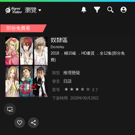
Hami Video
瀏覽
部份免費看
奴隸區
Doreiku
2018 ．
輔15級
．HD畫質 ．全12集(部分免
費)
推理懸疑
類型
日語
發音
3.7
星等
下架時間
2028年09月28日