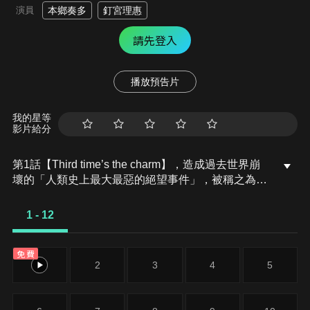
演員
本鄉奏多
釘宮理惠
請先登入
播放預告片
我的星等
影片給分
第1話【Third time’s the charm】，造成過去世界崩
壞的「人類史上最大最惡的絕望事件」，被稱之為超
高校級的絕望的他們，在世界各地同時發動了多起恐
怖攻擊…為了與他們進行對抗，而有人設立了「未來
1 - 12
機關」。過去的英雄苗木誠被視為反叛者、被叫到受
召集而來的未來機關幹部們面前。此時，突然間響起
免費
了黑白熊的聲音，「唔噗噗噗。這次我要讓未來機關
1
2
3
4
5
的各位…展開互相殘殺！」