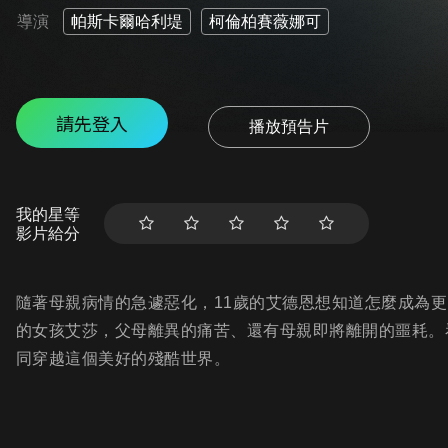
導演
帕斯卡爾哈利堤
柯倫柏賽薇娜可
請先登入
播放預告片
我的星等
影片給分
隨著母親病情的急遽惡化，11歲的艾德恩想知道怎麼成為
的女孩艾莎，父母離異的痛苦、還有母親即將離開的噩耗。
同穿越這個美好的殘酷世界。