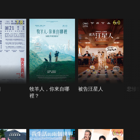
7.8
6.0
相
牧羊人，你來自哪
被告汪星人
悲慘世
裡？
6.1