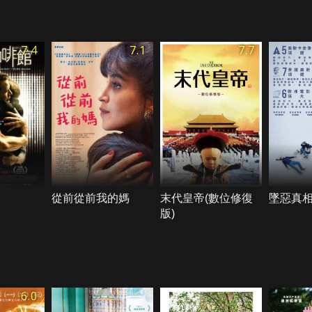
7.4
7.1
7.7
從前從前我的媽
末代皇帝(數位修復
墜惡真
版)
6.0