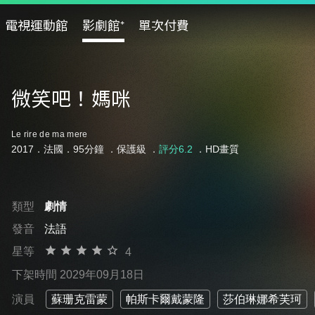
電視運動館
影劇館⁺
單次付費
微笑吧！媽咪
Le rire de ma mere
2017．法國．95分鐘 ．
保護級
．
評分6.2
．HD畫質
類型
劇情
發音
法語
星等
4
下架時間 2029年09月18日
演員
蘇珊克雷蒙
帕斯卡爾戴蒙隆
莎伯琳娜希芙珂