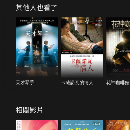
其他人也看了
天才琴手
卡薩諾瓦的情人
花神咖啡館
相關影片
6.5