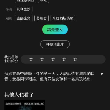
維迪穆利亞
班旺
利利里沙
導演
吉娜諾兒
姜炯哲
米拉勒斯瑪娜
編劇
請先登入
播放預告片
我的星等
影片給分
薇娜在高中轉學上課的第一天，因說話帶有濃厚的口
音，受盡同學嘲笑。但有四位女孩和一名男孩站出來
為她解圍，後來他們成為了朋友，並組成「自由
幫」。二十三年後，薇娜在醫院偶遇當年的朋友克麗
其他人也看了
絲。克麗絲身患末期重症，她希望薇娜能幫她完成心
願：讓「自由幫」再次聚首。於是薇娜踏上一段尋友
之旅。