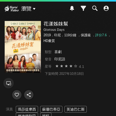
Hami Video
瀏覽
花漾姊妹幫
Glorious Days
2019．印尼．119分鐘 ．
保護級
．
評分7.6
．
HD畫質
喜劇
類型
印尼語
發音
4.1
星等
下架時間 2027年10月18日
演員
瑪莎提摩西
蘇珊巴蒂亞
英迪巴仁斯