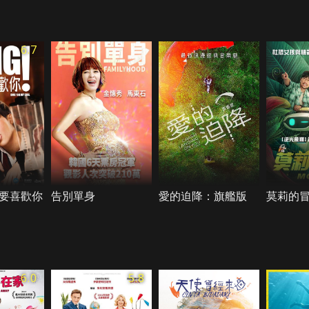
6.7
要喜歡你
告別單身
愛的迫降：旗艦版
莫莉的
6.0
5.8