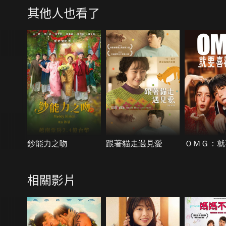
其他人也看了
鈔能力之吻
跟著貓走遇見愛
ＯＭＧ：就
相關影片