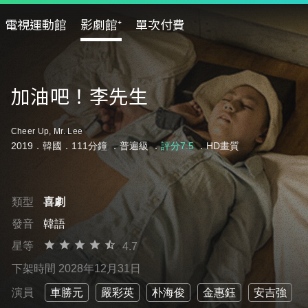
電視運動館
影劇館⁺
單次付費
加油吧！李先生
Cheer Up, Mr. Lee
2019．韓國．111分鐘 ．
普遍級
．
評分7.5
．HD畫質
類型
喜劇
發音
韓語
星等
4.7
下架時間 2028年12月31日
演員
車勝元
嚴彩英
朴海俊
金惠鈺
安吉強