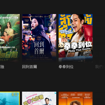
7.1
冒險
回到首爾
拳拳到位
我們
8.0