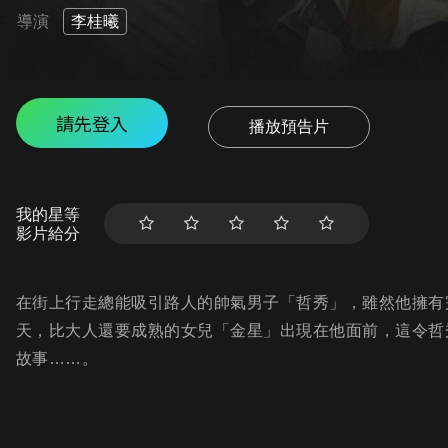
導演
李桂曦
請先登入
播放預告片
我的星等
影片給分
在街上行走總能吸引路人的帥氣男子「哲秀」，雖然他擁有
天，比大人還要成熟的女兒「金星」出現在他面前，這令哲
故事……。