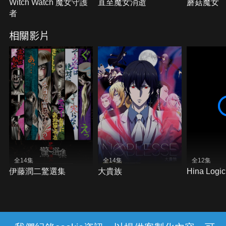
Witch Watch 魔女守護
直至魔女消逝
蘑菇魔女
者
相關影片
全14集
全14集
全12集
伊藤潤二驚選集
大貴族
Hina Logic