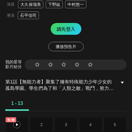
演員
大久保瑠美
下野紘
中村悠一
石平信司
導演
請先登入
播放預告片
我的星等
影片給分
第1話【無能力者】聚集了擁有特殊能力少年少女的
孤島學園。學生們為了和「人類之敵」戰鬥，努力地
訓練著。其中一人，中島七雄對自己的能力沒有自
信。被班上同學稱為無能力者。但隨著和轉學生柊娜
1 - 13
娜相遇為契機，他的命運將大大地改變。
免費
1
2
3
4
5