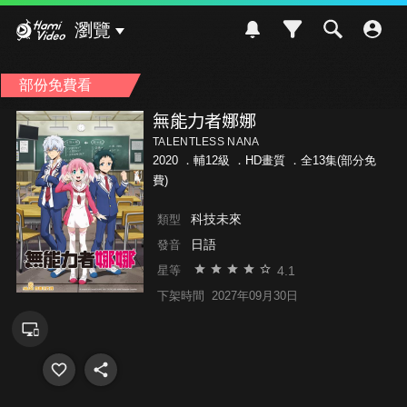
Hami Video
瀏覽
部份免費看
無能力者娜娜
TALENTLESS NANA
2020 ．
輔12級
．HD畫質 ．全13集(部分免
費)
科技未來
類型
日語
發音
4.1
星等
下架時間
2027年09月30日