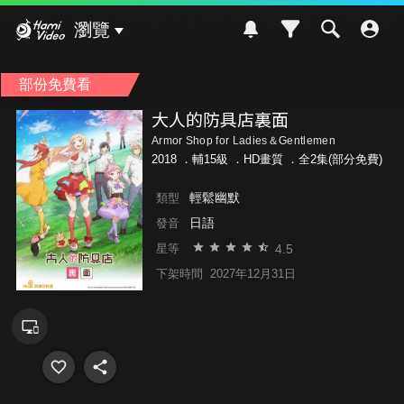
Hami Video
瀏覽
部份免費看
大人的防具店裏面
Armor Shop for Ladies＆Gentlemen
2018 ．
輔15級
．HD畫質 ．全2集(部分免費)
輕鬆幽默
類型
日語
發音
4.5
星等
下架時間
2027年12月31日