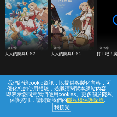
全12集
全6集
全25集
大人的防具店S2
大人的防具店S1
打工吧！魔
我們紀錄cookie資訊，以提供客製化內容，可
{{notifyMsg}}
優化您的使用體驗，若繼續閱覽本網站內容，
常見問題
線上客服
服務條款
隱私權保護
即表示您同意我們使用cookies。更多關於隱私
保護資訊，請閱覽我們的
隱私權保護政策
。
中華電信股份有限公司個人家庭分公司
(統一編號：96979949) © 2026