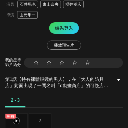
演員
石井馬克
東山奈央
櫻井孝宏
山元隼一
導演
請先登入
播放預告片
我的星等
影片給分
第1話【持有裸體眼鏡的男人】，在「大人的防具
店」對面出現了一間名叫「d動畫商店」的可疑店
家。考茲戴上了在那邊買的「裸體眼鏡」之後，一看
向莉莉葉塔…？旅途中的冒險者們，歡迎來到大人的
2 - 3
防具店。第2話【亂世防具】，防具店突然陷入了門
可羅雀的狀態。一看才發現面對麼「d動畫商店」生
免費
意好到門庭若市。魔王也加入的防具店一行人決定試
2
3
著潛入那間神祕店家看看…！旅途中的冒險者們，歡