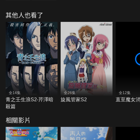
迎來到大人的防具店。
其他人也看了
全14集
全26集
全12集
青之壬生浪S2-芹澤暗
旋風管家S2
直至魔女
殺篇
相關影片