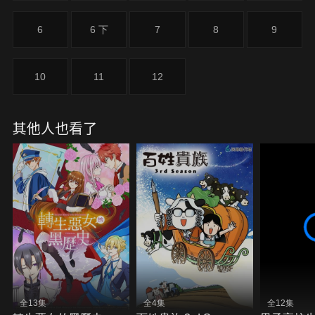
6
6 下
7
8
9
10
11
12
其他人也看了
全13集
全4集
全12集