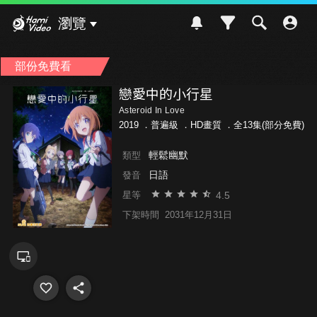
Hami Video
瀏覽
部份免費看
戀愛中的小行星
Asteroid In Love
2019 ．
普遍級
．HD畫質 ．全13集(部分免費)
輕鬆幽默
類型
日語
發音
4.5
星等
下架時間
2031年12月31日