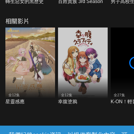
轉生惡女的黑歷史
百姓貴族 3rd Season
男子高校
相關影片
全12集
全12集
全27集
星靈感應
幸腹塗鴉
K-ON！輕