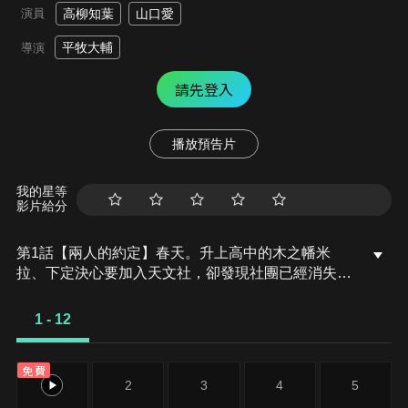
演員
高柳知葉
山口愛
平牧大輔
導演
請先登入
播放預告片
我的星等
影片給分
第1話【兩人的約定】春天。升上高中的木之幡米
拉、下定決心要加入天文社，卻發現社團已經消失而
大受打擊。米拉有個夢想。她在小時候與某個人定下
約定，要「發現小行星」。聽說從今年開始「天文
1 - 12
社」與「地質研」合併為「地科社」，她立刻決定入
社。在社辦等著她的是三名個性迥異的前輩、還有另
免費
1人……。
1
2
3
4
5