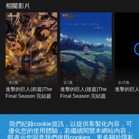
相關影片
全2集
全1集
全25集
進擊的巨人(前篇)The
進擊的巨人(後篇)The
進擊的巨人
Final Season 完結篇
Final Season 完結篇
我們紀錄cookie資訊，以提供客製化內容，可
{{notifyMsg}}
優化您的使用體驗，若繼續閱覽本網站內容，
常見問題
線上客服
服務條款
隱私權保護
即表示您同意我們使用cookies。更多關於隱私