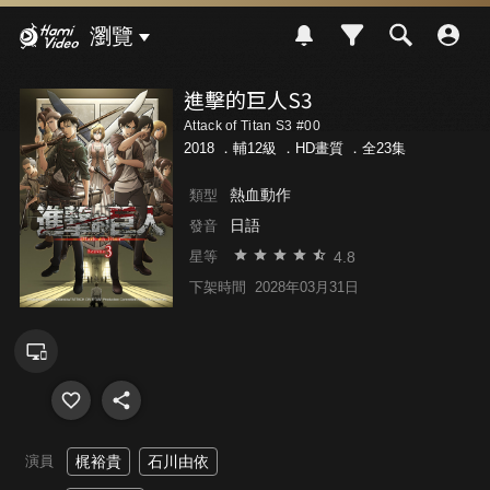
Hami Video
瀏覽
進擊的巨人S3
Attack of Titan S3 #00
2018 ．
輔12級
．HD畫質 ．全23集
熱血動作
類型
日語
發音
4.8
星等
下架時間
2028年03月31日
演員
梶裕貴
石川由依