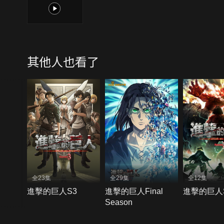
1
其他人也看了
全23集
全29集
全12集
進擊的巨人S3
進擊的巨人Final
進擊的巨人S
Season