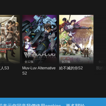
全12集
全20集
全21
人S3
Muv-Luv Alternative
給不滅的你S2
我的
S2