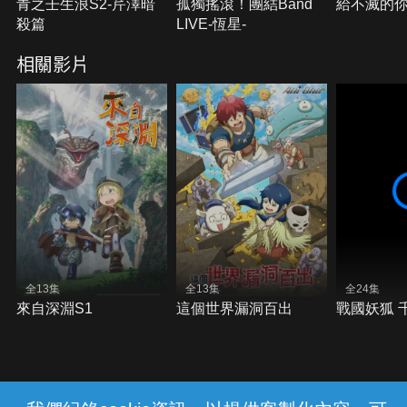
青之壬生浪S2-芹澤暗
孤獨搖滾！團結Band
給不滅的你
殺篇
LIVE-恆星-
相關影片
全13集
全13集
全24集
來自深淵S1
這個世界漏洞百出
戰國妖狐 