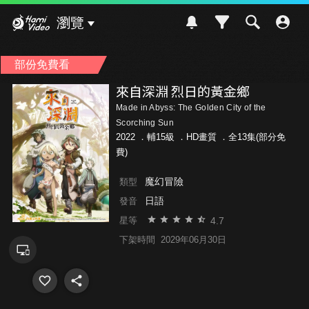
Hami Video
瀏覽
部份免費看
來自深淵 烈日的黃金鄉
Made in Abyss: The Golden City of the
Scorching Sun
2022 ．
輔15級
．HD畫質 ．全13集(部分免
費)
魔幻冒險
類型
日語
發音
4.7
星等
下架時間
2029年06月30日