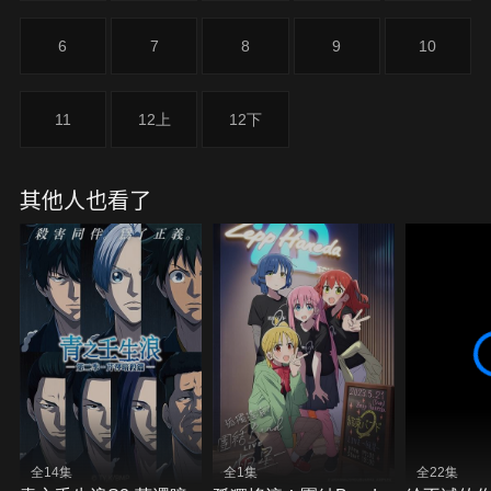
洞。
6
7
8
9
10
11
12上
12下
其他人也看了
全14集
全1集
全22集