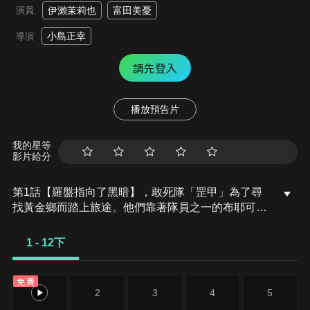
演員
伊瀨茉莉也
富田美憂
小島正幸
導演
請先登入
播放預告片
我的星等
影片給分
第1話【羅盤指向了黑暗】，敢死隊「罡甲」為了尋
找黃金鄉而踏上旅途。他們靠著隊員之一的布耶可所
持有的「星之羅盤」持續航行在未開發的海域。某
天，暴風雨襲擊罡甲隊的船團，其他船隻接連被巨浪
1 - 12下
吞噬，而布耶可在這時注意到羅盤屹立不搖地指向某
個地方。就在她隨即告知隊長瓦茲強時，一座小島出
免費
現在風暴的另一端。罡甲隊歷盡千辛萬苦終於抵達了
1
2
3
4
5
那座島，而在那裡他們發現了一個深不見底的巨型大