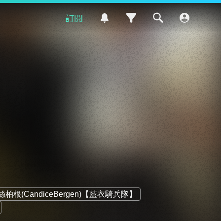
訂閱
柏根(CandiceBergen)【藍衣騎兵隊】