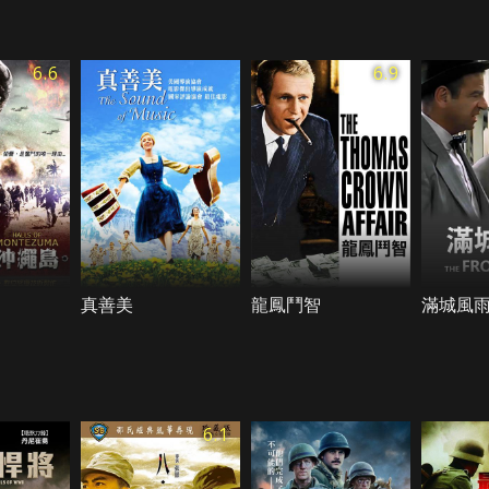
6.6
6.9
真善美
龍鳳鬥智
滿城風
6.1