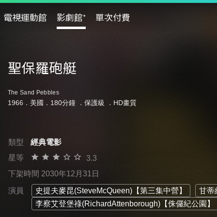
電視運動館
影劇館⁺
單次付費
聖保羅砲艇
The Sand Pebbles
1966．美國．180分鐘 ．
保護級
．HD畫質
類型
經典電影
星等
3.3
下架時間 2030年12月31日
演員
史提夫麥昆(SteveMcQueen)【第三集中營】
甘蒂絲
李察艾登堡祿(RichardAttenborough)【侏儸紀公園】