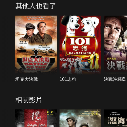
其他人也看了
坦克大決戰
101忠狗
決戰沖繩島
相關影片
5.9
8.2