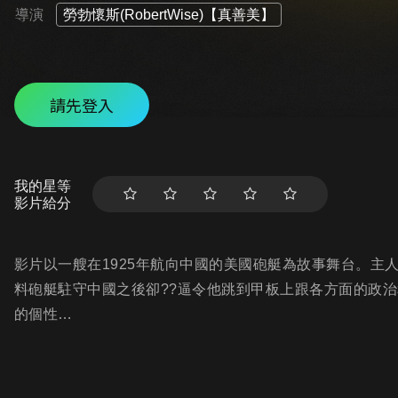
導演
勞勃懷斯(RobertWise)【真善美】
請先登入
我的星等
影片給分
影片以一艘在1925年航向中國的美國砲艇為故事舞台。主
料砲艇駐守中國之後卻??逼令他跳到甲板上跟各方面的政
的個性…