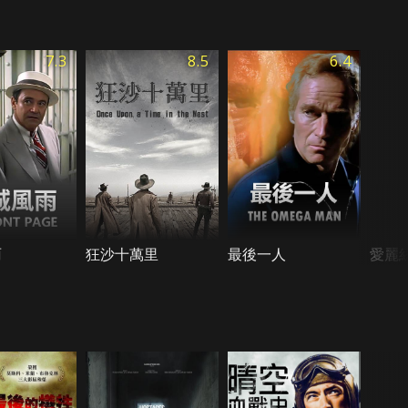
7.3
8.5
6.4
雨
狂沙十萬里
最後一人
愛麗