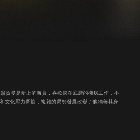
人翁賀曼是艇上的海員，喜歡躲在底層的機房工作，不
治和文化壓力周旋，複雜的局勢發展改變了他獨善其身