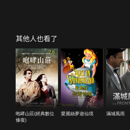
其他人也看了
7.6
咆哮山莊(經典數位
愛麗絲夢遊仙境
滿城風雨
修復)