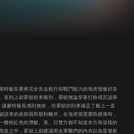
當時艇長要將完全失去航行和戰鬥能力的海虎號修好並
。直到上尉霍頓前來報到，霍頓無論穿著打扮或言談舉
，讓麥特艇長感到無奈，但霍頓的到來補足了艇上一直
頓請來的巫師因而順利離岸。在海虎號需要防銹漆時，
一艘粉紅色的潛艇。美、日雙方都不知道本方有這樣的
危急之中，霍頓上尉建議用女軍醫們的內衣以魚雷發射