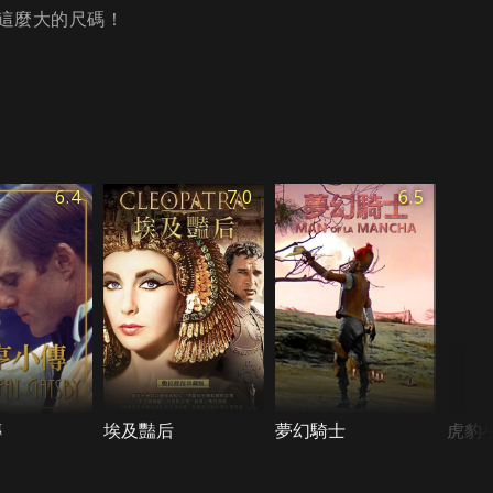
這麼大的尺碼！
6.4
7.0
6.5
傳
埃及豔后
夢幻騎士
虎豹