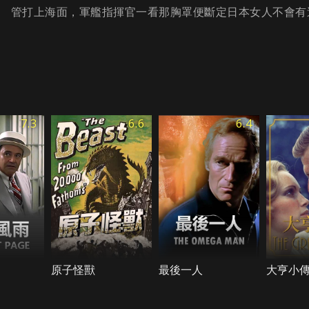
管打上海面，軍艦指揮官一看那胸罩便斷定日本女人不會有
7.3
6.6
6.4
原子怪獸
最後一人
大亨小