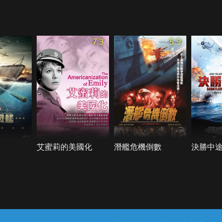
7.3
5.9
艾蜜莉的美國化
潛艦危機倒數
決勝中
常見問題
線上客服
服務條款
隱私權保護