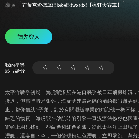
導演
布萊克愛德華(BlakeEdwards)【瘋狂大賽車】
請先登入
我的星等
影片給分
太平洋戰爭初期，海虎號潛艇在港口幾乎被日軍飛機炸沉，
撤退，但當時時局艱難，海虎號連最起碼的補給都很難弄到
止，都像個紈?子弟，對於有關潛艇專業的知識他一概不懂
缺乏的物資，海虎號在啟航時的引擎一直沒辦法修好也因霍
霍頓上尉只找到一些白色和紅色的漆，從此太平洋上出現了
潛艇，還各自下令，一但發現粉紅色潛艇，立即擊沉。萬分