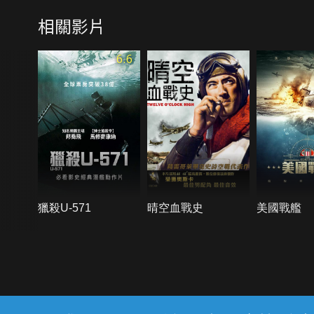
相關影片
6.6
獵殺U-571
晴空血戰史
美國戰艦
{{notifyMsg}}