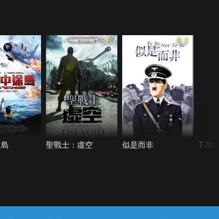
5.3
8.2
途島
聖戰士：虛空
似是而非
T-3