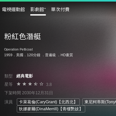
電視運動館
影劇館⁺
單次付費
粉紅色潛艇
Operation Petticoat
1959．美國．120分鐘 ．
普遍級
．HD畫質
類型
經典電影
星等
3.8
下架時間 2030年12月31日
演員
卡萊葛倫(CaryGrant)【北西北】
東尼柯蒂斯(Tony
狄娜麥爾(DinaMerrill)【青樓艷妓】