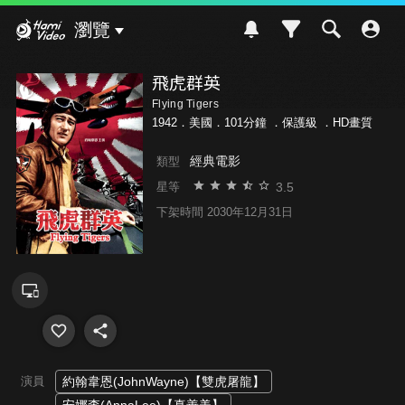
Hami Video
瀏覽
飛虎群英
Flying Tigers
1942．美國．101分鐘 ．
保護級
．HD畫質
經典電影
類型
3.5
星等
下架時間 2030年12月31日
演員
約翰韋恩(JohnWayne)【雙虎屠龍】