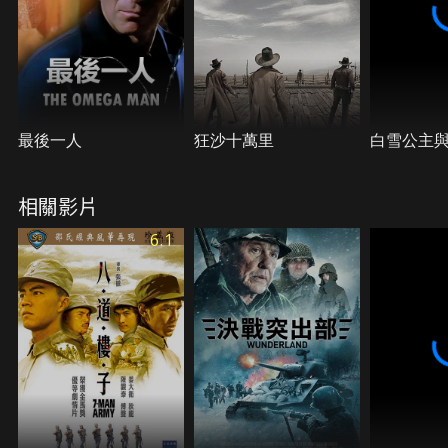
最後一人
狂沙十萬里
白雪公主
相關影片
6.1