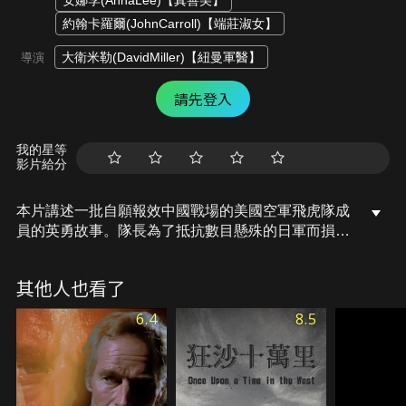
安娜李(AnnaLee)【真善美】
約翰卡羅爾(JohnCarroll)【端莊淑女】
大衛米勒(DavidMiller)【紐曼軍醫】
導演
請先登入
我的星等
影片給分
本片講述一批自願報效中國戰場的美國空軍飛虎隊成
員的英勇故事。隊長為了抵抗數目懸殊的日軍而損兵
折將，但最終為了正義與友情而冒死執行任務，為飛
虎隊贏得威名….
其他人也看了
6.4
8.5