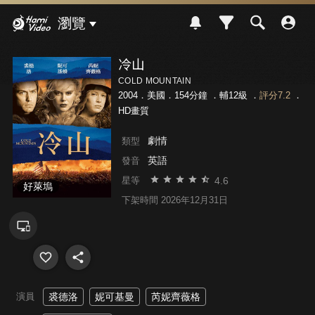
Hami Video
瀏覽
冷山
COLD MOUNTAIN
2004．美國．154分鐘 ．
輔12級
．
評分7.2
．
HD畫質
劇情
類型
英語
發音
4.6
星等
好萊塢
下架時間 2026年12月31日
演員
裘德洛
妮可基曼
芮妮齊薇格