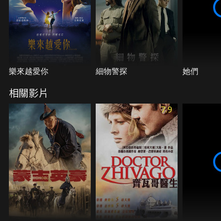
樂來越愛你
細物警探
她們
相關影片
7.9