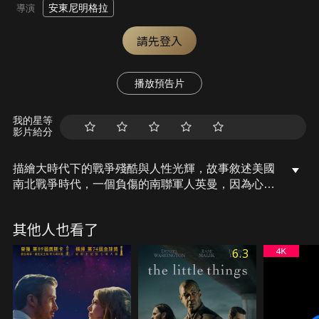
安東尼明格拉
導演
請先登入
播放預告片
我的星等
影片給分
描繪大時代下的戰爭殘酷與人性光輝，故事敘述美國
南北戰爭時代，一個負傷的南聯軍人英曼，因為心繫
家鄉情人艾達的安危，冒著生命危險穿越飽受戰火摧
殘的南方，無論如何都要回到艾達居住的冷山!
其他人也看了
6.3