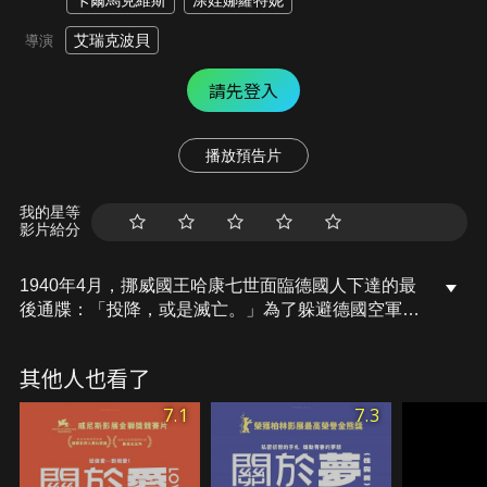
卡爾馬克維斯
涂娃娜蘿特妮
艾瑞克波貝
導演
請先登入
播放預告片
我的星等
影片給分
1940年4月，挪威國王哈康七世面臨德國人下達的最
後通牒：「投降，或是滅亡。」為了躲避德國空軍與
士兵的追捕，皇室家庭不得不逃離首都，他們各自逃
往不同去向。國王哈康跟王子奧拉夫則固守家鄉準備
其他人也看了
與德國人決一死戰。國王哈康做出了最後的抉擇，一
個可能賠上包含他與家人在內，成千上萬挪威人性命
7.1
7.3
的決定……