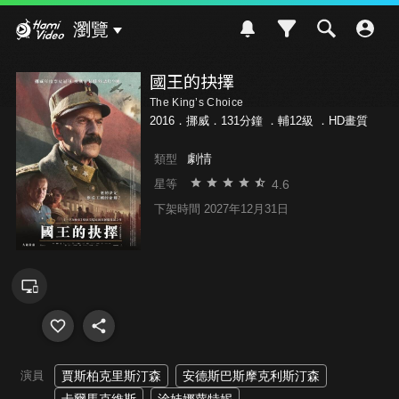
Hami Video
瀏覽
國王的抉擇
The King’s Choice
2016．挪威．131分鐘 ．
輔12級
．HD畫質
劇情
類型
4.6
星等
下架時間 2027年12月31日
演員
賈斯柏克里斯汀森
安德斯巴斯摩克利斯汀森