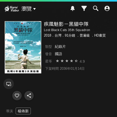
Hami Video
瀏覽
疾風魅影－黑貓中隊
Lost Black Cats 35th Squadron
2018．台灣．91分鐘 ．
普遍級
．HD畫質
紀錄片
類型
國語
發音
4.9
星等
下架時間 2036年01月14日
楊佈新
導演