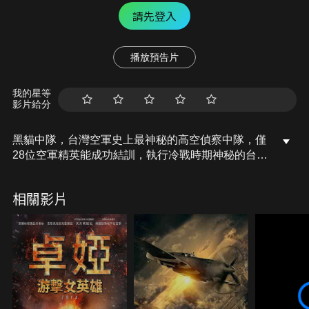
請先登入
播放預告片
我的星等
影片給分
黑貓中隊，台灣空軍史上最神秘的高空偵察中隊，僅
28位空軍精英能成功結訓，執行冷戰時期神秘的台美
合作任務「快刀計畫」。駕駛最難操作的U-2偵察
機，帶回戰略情資，從1961至1974年，共執行220次
相關影片
任務，僅17位全身而退。他們以性命為經，以青春為
緯，用生命和青春寫下對這個土地的安靜守護。